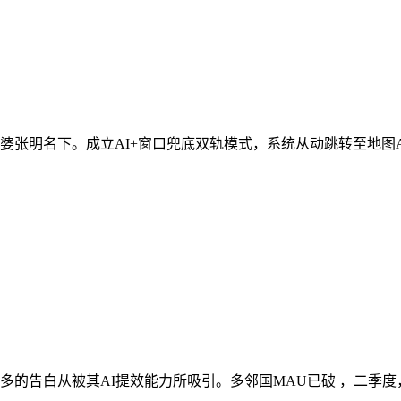
明名下。成立AI+窗口兜底双轨模式，系统从动跳转至地图APP
的告白从被其AI提效能力所吸引。多邻国MAU已破 ，二季度，