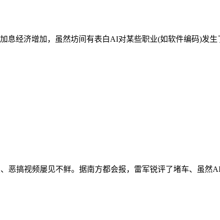
息经济增加，虽然坊间有表白AI对某些职业(如软件编码)发生了
、恶搞视频屡见不鲜。据南方都会报，雷军锐评了堵车、虽然AI对