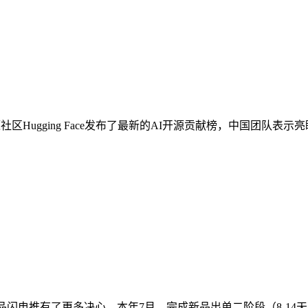
gging Face发布了最新的AI开源贡献榜，中国团队表示亮眼，Hu
上对新品闪电推有了更多决心。本年7月，完成新品出单二阶段（8-14