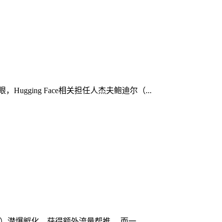
gging Face相关担任人杰夫鲍迪尔（...
天）潜爆孵化，获得额外流量帮推。 而一...