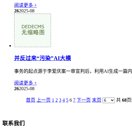
阅读更多 +
26
2025-08
并反过来“污染”AI大模
事务的起点源于李爱庆案一审宣判后，利用AI生成一篇内
阅读更多 +
26
2025-08
首页
上一页
1
2
3
4
5
6
7
下一页
末页
共
68
页
联系我们