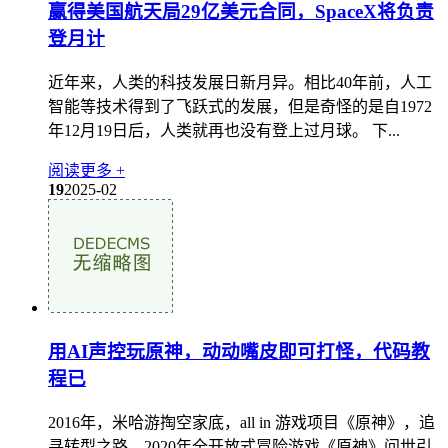
赢得美国航天局29亿美元合同，SpaceX将负责
登月计
近年来，人类的科技发展日新月异。相比40年前，人工
智能等技术得到了飞跃式的发展，但是奇怪的是自1972
年12月19日后，人类就再也没有登上过月球。 下...
阅读更多 +
19
2025-02
用AI声控玩原神，动动嘴皮即可打怪，代码教
程已
2016年，米哈游掏空家底，all in 游戏项目《原神》，追
寻转型之路。2020年全开放式冒险游戏《原神》问世引