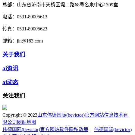
总部：
山东省济南市天桥区堤口路68号名泉中心1309室
电话：
0531-89005613
传真：
0531-89005623
邮箱：
jin@163.com
关于我们
ai资讯
ai动态
关注我们
Copyright © 2023
山东伟德国际(bevictor)官方网站信息技术有
限公司
网站地图
伟德国际(bevictor)官方网站软件隐私政策
|
伟德国际(bevictor)