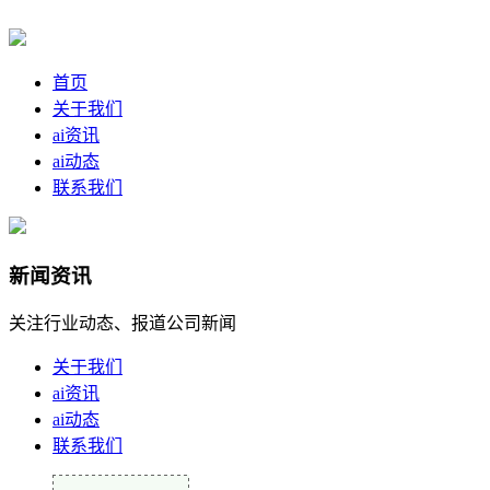
首页
关于我们
ai资讯
ai动态
联系我们
新闻资讯
关注行业动态、报道公司新闻
关于我们
ai资讯
ai动态
联系我们