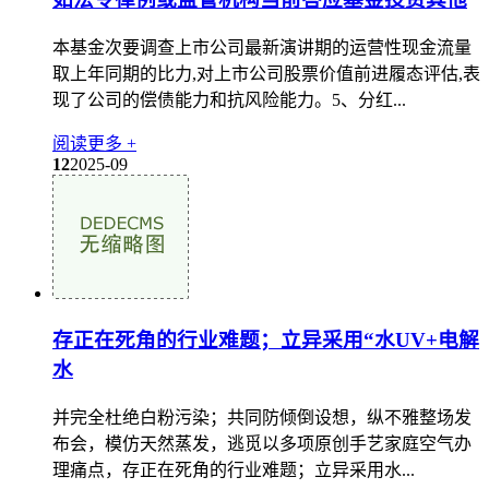
本基金次要调查上市公司最新演讲期的运营性现金流量
取上年同期的比力,对上市公司股票价值前进履态评估,表
现了公司的偿债能力和抗风险能力。5、分红...
阅读更多 +
12
2025-09
存正在死角的行业难题；立异采用“水UV+电解
水
并完全杜绝白粉污染；共同防倾倒设想，纵不雅整场发
布会，模仿天然蒸发，逃觅以多项原创手艺家庭空气办
理痛点，存正在死角的行业难题；立异采用水...