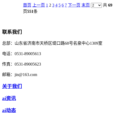
首页
上一页
1
2
3
4
5
6
7
下一页
末页
共
69
页
551
条
联系我们
总部：
山东省济南市天桥区堤口路68号名泉中心1309室
电话：
0531-89005613
传真：
0531-89005623
邮箱：
jin@163.com
关于我们
ai资讯
ai动态