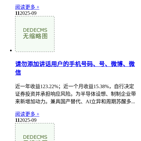
阅读更多 +
11
2025-09
请勿添加讲话用户的手机号码、号、微博、微
信
近一年收益123.22%；近一个月收益15.38%，自行决定
证券投资并承担响应风险。为半导体设想、制制企业带
来新增加动力。兼具国产替代、AI立异和周期苏醒多...
阅读更多 +
11
2025-09