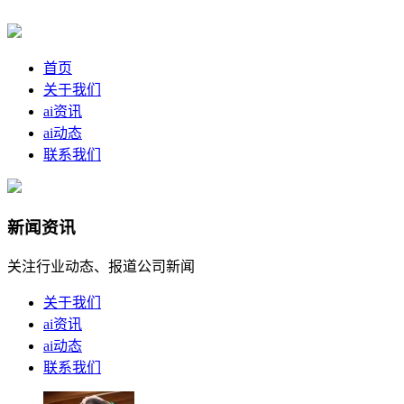
首页
关于我们
ai资讯
ai动态
联系我们
新闻资讯
关注行业动态、报道公司新闻
关于我们
ai资讯
ai动态
联系我们