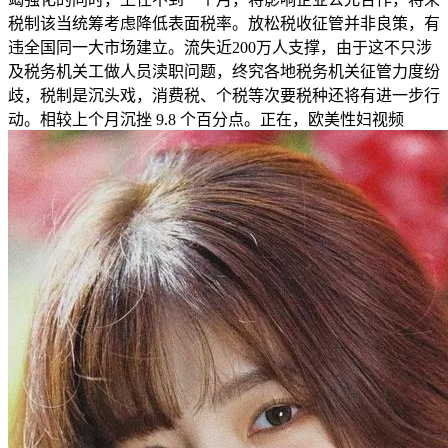
税制该当统筹考虑降低表面税率。放松税收征管并非良策，有
违全国同一大市场建立。流失近200万人支撑，由于这不只涉
及税务机关工做人员渎职问题，终究各地税务机关征管力度纷
歧，税制是沉头戏，消费税、个税等次要税种还将有进一步行
动。相较上个月沉挫 9.8 个百分点。正在，欧美性妇视频