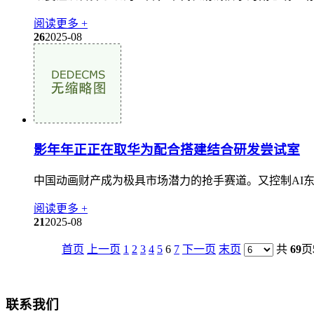
阅读更多 +
26
2025-08
影年年正正在取华为配合搭建结合研发尝试室
中国动画财产成为极具市场潜力的抢手赛道。又控制AI东
阅读更多 +
21
2025-08
首页
上一页
1
2
3
4
5
6
7
下一页
末页
共
69
页
联系我们