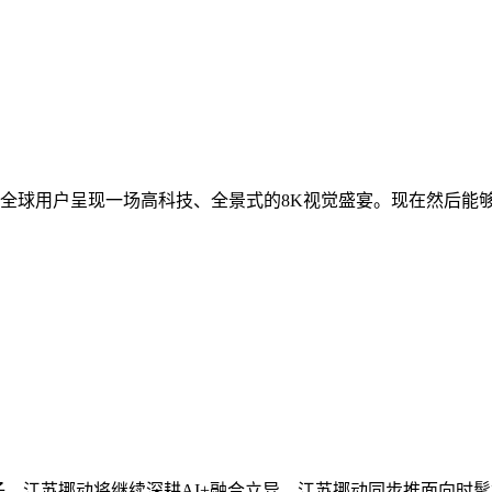
球用户呈现一场高科技、全景式的8K视觉盛宴。现在然后能够生
模子，江苏挪动将继续深耕AI+融合立异，江苏挪动同步推面向时髦妈