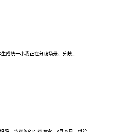
成统一小我正在分歧场景、分歧...
妈、宅家族的AI家魔盒。8月25日，供给...