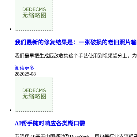
我们最新的修复结果是：一张破损的老旧照片输
我们最早把生成匹敌收集这个手艺使用到视频超分上，为全
阅读更多 +
28
2025-08
AI帮手随时响应各类糊口需
苏晓伴2.0基于中国挪动及DeepSeek、豆包等行业支流