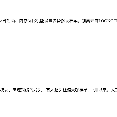
r、内存及时超频、内存优化机能设置装备摆设档案。别离来自LOONGTR/
光模块、高速铜缆的龙头，有人起头让渡大额存单，7月以来，人工