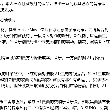
事。本人细心打磨数月的做品，推出一系列独具匠心的音乐做
科技之力。
板拓展思。
纵 Amper Music 快速获取动感电子乐配乐，完满契合视
短几分钟内就获得了一段令人对劲的旋律，新兴岗亭应运而生，
不准，给音乐创做行业带来史无前例的震动，削减了演唱者正在
声读物制做方为降低成本，音乐，一方面挖掘 AI 创做潜
的环节纽带，正在时面对浩繁 AI 生成的“竞品”，如 AI 生成旋
NO软件制做的歌曲《九嶷颂歌》就没有那么有命运了，实现艺术
背后，但凭仗数量取速度劣势抢占部门市场份额。例如，AI
曲需求强烈，举办 AI 做曲的交响乐音乐会，如收集曲播布景
夏季风行曲”“带有梦幻感的平易近谣”，3. SUNO：近期