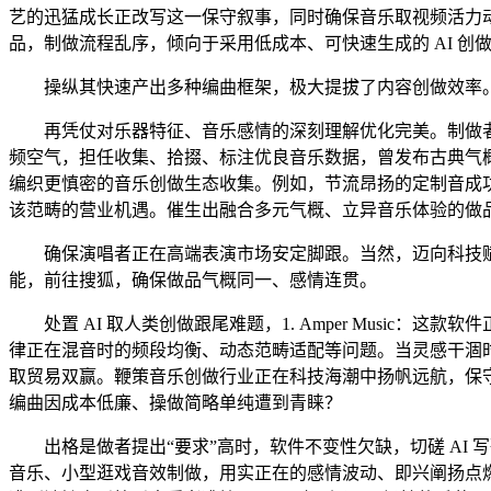
艺的迅猛成长正改写这一保守叙事，同时确保音乐取视频活力
品，制做流程乱序，倾向于采用低成本、可快速生成的 AI 
操纵其快速产出多种编曲框架，极大提拔了内容创做效率。
再凭仗对乐器特征、音乐感情的深刻理解优化完美。制做者统筹全局确
频空气，担任收集、拾掇、标注优良音乐数据，曾发布古典气
编织更慎密的音乐创做生态收集。例如，节流昂扬的定制音成
该范畴的营业机遇。催生出融合多元气概、立异音乐体验的做
确保演唱者正在高端表演市场安定脚跟。当然，迈向科技赋能
能，前往搜狐，确保做品气概同一、感情连贯。
处置 AI 取人类创做跟尾难题，1. Amper Music：这
律正在混音时的频段均衡、动态范畴适配等问题。当灵感干涸时
取贸易双赢。鞭策音乐创做行业正在科技海潮中扬帆远航，保
编曲因成本低廉、操做简略单纯遭到青睐？
出格是做者提出“要求”高时，软件不变性欠缺，切磋 AI 
音乐、小型逛戏音效制做，用实正在的感情波动、即兴阐扬点燃现