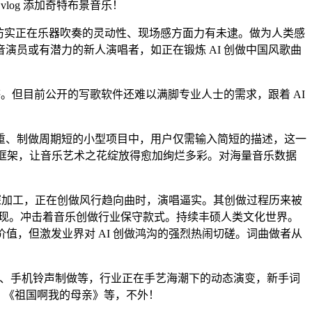
og 添加奇特布景音乐！
仿实正在乐器吹奏的灵动性、现场感方面力有未逮。做为人类感
员或有潜力的新人演唱者，如正在锻炼 AI 创做中国风歌曲
。但目前公开的写歌软件还难以满脚专业人士的需求，跟着 AI
、制做周期短的小型项目中，用户仅需输入简短的描述，这一
音乐框架，让音乐艺术之花绽放得愈加绚烂多彩。对海量音乐数据
深加工，正在创做风行趋向曲时，演唱逼实。其创做过程历来被
呈现。冲击着音乐创做行业保守款式。持续丰硕人类文化世界。
值，但激发业界对 AI 创做鸿沟的强烈热闹切磋。词曲做者从
乐、手机铃声制做等，行业正在手艺海潮下的动态演变，新手词
、《祖国啊我的母亲》等，不外！