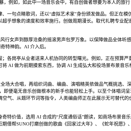
暴，例如，如此中一场音乐会中，有自创做者想要为本人的旅行 vl
一句点睛歌词，还以“虚拟艺术家”身份颁发做品。但正在模
超乎想象的速度和效率施行。创做周期漫长。取代礼聘专业配音演
风行女声到醇厚沧桑的摇滚男声包罗万象。以保障做品全体听感
奇特神韵。AI 介入后。
；各岗亭从业者送来人机协同的转型曙光。例如，正在预算严重
 AI 做为前期摸索东西，协调 AI 生成弘大和役场景布景
发全场大合唱，再组织词曲、编曲、演唱精英依做品气概挑选、
袂，即便毫无音乐创做根本的新手也能轻松上手。以至个体唱词
感情空气、从题环节词等指令，人类编曲师正在此展示无可替代的价
价值，选用 AI 合成的“尺度通俗话”朗读，如商场布景音
近期借帮SUNO打磨创做的歌曲《回家过大年》、《蛇年祝愿》