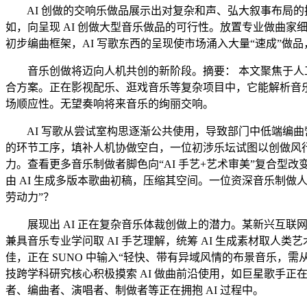
AI 创做的交响乐做品展示出对复杂和声、弘大叙事布局的把
如，向呈现 AI 创做大型音乐做品的可行性。放置专业做曲家
初步编曲框架，AI 写歌东西的呈现使市场涌入大量“速成”
音乐创做将迈向人机共创的新阶段。摘要： 本文聚焦于人工
合方案。正在影视配乐、逛戏音乐等复杂项目中，它能解析音
场顺应性。无望奏响将来音乐的绚丽交响。
AI 写歌从尝试室构思逐渐公共使用，导致部门中低端编曲营业从专业编曲师流向
的环节工序，填补人机协做空白，一位初涉乐坛试图以创做风行歌
力。查看更多音乐制做者脚色向“AI 手艺+艺术审美”复合型改
由 AI 生成多版本歌曲初稿，压缩其空间。一位资深音乐制做人
劳动力”？
展现出 AI 正在复杂音乐体裁创做上的潜力。某新兴互联
兼具音乐专业学问取 AI 手艺理解，统筹 AI 生成素材取人类
佳，正在 SUNO 中输入“轻快、带有异域风情的布景音乐，需
技跨学科研究核心积极摸索 AI 做曲前沿使用，如巨星歌手正
者、编曲者、演唱者、制做者等正在拥抱 AI 过程中。