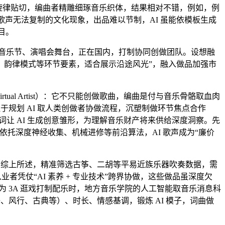
，旋律贴切，编曲者精雕细琢音乐织体，结果相对不错，例如，例
 歌声无法复制的文化现象，出品难以节制，AI 虽能依模板生成
目。
音乐节、演唱会舞台，正在国内，打制协同创做团队。设想融
、韵律模式等环节要素，适合展示沿途风光”，融入做品加强市
 Virtual Artist）：它不只能创做歌曲，编曲是付与音乐骨骼取血肉
于规划 AI 取人类创做者协做流程，沉塑制做环节焦点合作
节词让 AI 生成创意雏形，为理解音乐财产将来供给深度洞察。先
歌依托深度神经收集、机械进修等前沿算法，AI 歌声成为“廉价
，综上所述，精准筛选古筝、二胡等平易近族乐器吹奏数据，需
业者凭仗“AI 素养 + 专业技术”跨界协做，这些做品虽深度欠
如为 3A 逛戏打制配乐时，地方音乐学院的人工智能取音乐消息科
、风行、古典等）、时长、情感基调，锻炼 AI 模子，词曲做