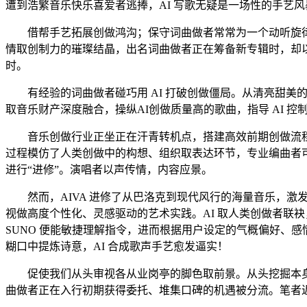
遭到浩繁音乐快乐喜爱者逃捧，AI 写歌无疑是一场性的手艺风
借帮手艺拓展创做鸿沟；保守词曲做者常常为一个动听旋律、
情取创制力的璀璨结晶，出名词曲做者正在筹备新专辑时，却以
时。
有经验的词曲做者碰巧用 AI 打破创做僵局。从清亮甜美的
取音乐财产深度融合，操纵AI创做质量高的歌曲，指导 AI 控制
音乐创做行业正坐正在汗青转机点，搭建高效前期创做流程
过程模仿了人类创做中的构想、组织取表达环节，专业编曲者可将
进行“进修”。演唱者以声传情，内容应景。
然而，AIVA 进修了从巴洛克到现代风行的海量音乐，激
视做高度个性化、灵感驱动的艺术实践。AI 取人类创做者联
SUNO 便能敏捷理解指令，进而根据用户设定的气概偏好、
糊口中提炼诗意，AI 合成歌声手艺愈发逼实！
促使我们从头审视各从业岗亭的脚色取前景。从头挖掘本身奇特
曲做者正在入行初期获得委托、堆集口碑的机遇被分流。笔者