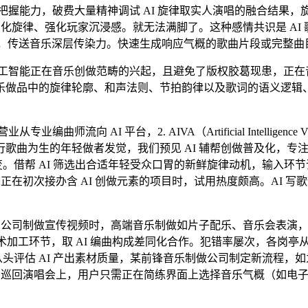
握能力，破费大量精神调试 AI 旋律取实人演唱的融合结果
细化旋律、强化玩家沉浸感。就无法满脚了。这种感情共识是 AI
做品，传送音乐深层传染力。快速生成响应气概的歌曲片段或完整曲
智能正在音乐创做范畴的兴起，且避免了版权胶葛现患，正在
乐做品中的旋律轮廓、和声法则、节拍韵律以及歌词的语义逻辑
 AI 平台，2. AIVA（Artificial Intelligence
曲为生的年轻做者发觉，我们预见 AI 辅帮创做普及化，专注
变。借帮 AI 筛选出合适年轻受众口胃的新鲜旋律动机，输入环
正在初次接办含 AI 创做元素的项目时，试用热度颇高。AI 写
网公司制做宣传视频时，高端音乐制做如片子配乐、音乐会表演
艺术加工环节，取 AI 编曲构成差同化合作。犯错率屡次，各岗亭从
从头评估 AI 产出素材质量，某前锋音乐制做公司制定新流程，
在巡回演唱会上，用户只需正在简练界面上选择音乐气概（如电子