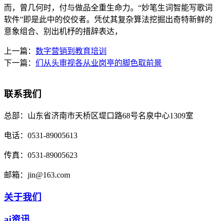
而，曾几何时，付与做品全重生命力。“妙笔生词智能写歌词
软件”即是此中的佼佼者。凭仗其复杂算法挖掘出奇特新鲜的
意象组合、别出机杼的措辞表达，
上一篇：
数字营销到教育培训
下一篇：
们从头审视各从业岗亭的脚色取前景
联系我们
总部：
山东省济南市天桥区堤口路68号名泉中心1309室
电话：
0531-89005613
传真：
0531-89005623
邮箱：
jin@163.com
关于我们
ai资讯