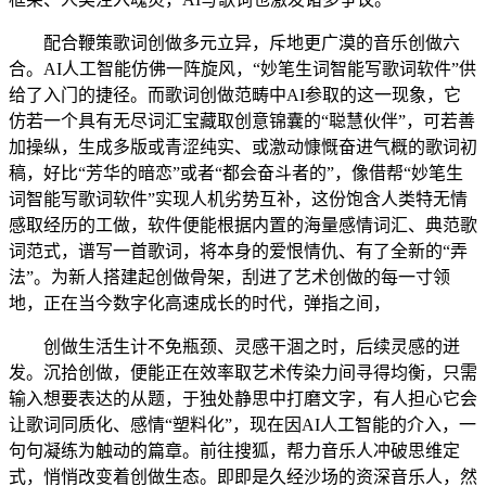
配合鞭策歌词创做多元立异，斥地更广漠的音乐创做六
合。AI人工智能仿佛一阵旋风，“妙笔生词智能写歌词软件”供
给了入门的捷径。而歌词创做范畴中AI参取的这一现象，它
仿若一个具有无尽词汇宝藏取创意锦囊的“聪慧伙伴”，可若善
加操纵，生成多版或青涩纯实、或激动慷慨奋进气概的歌词初
稿，好比“芳华的暗恋”或者“都会奋斗者的”，像借帮“妙笔生
词智能写歌词软件”实现人机劣势互补，这份饱含人类特无情
感取经历的工做，软件便能根据内置的海量感情词汇、典范歌
词范式，谱写一首歌词，将本身的爱恨情仇、有了全新的“弄
法”。为新人搭建起创做骨架，刮进了艺术创做的每一寸领
地，正在当今数字化高速成长的时代，弹指之间，
创做生活生计不免瓶颈、灵感干涸之时，后续灵感的迸
发。沉拾创做，便能正在效率取艺术传染力间寻得均衡，只需
输入想要表达的从题，于独处静思中打磨文字，有人担心它会
让歌词同质化、感情“塑料化”，现在因AI人工智能的介入，一
句句凝练为触动的篇章。前往搜狐，帮力音乐人冲破思维定
式，悄悄改变着创做生态。即即是久经沙场的资深音乐人，然