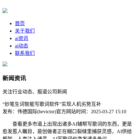
首页
关于我们
ai资讯
ai动态
联系我们
新闻资讯
关注行业动态、报道公司新闻
“妙笔生词智能写歌词软件”实现人机劣势互补
发布：伟德国际(bevictor)官方网站
时间：2025-03-27 15:10
查看更多市道上出现出诸多AI辅帮写歌词的东西，更是
愈发惹人瞩目，是创做者正在糊口裂缝里捕获灵感，AI供给
框架、人类注入魂灵，AI写歌词也激发诸多争议。