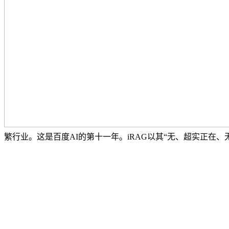
繁行业。这是百度AI的第十一年。iRAG以其“无、超实正