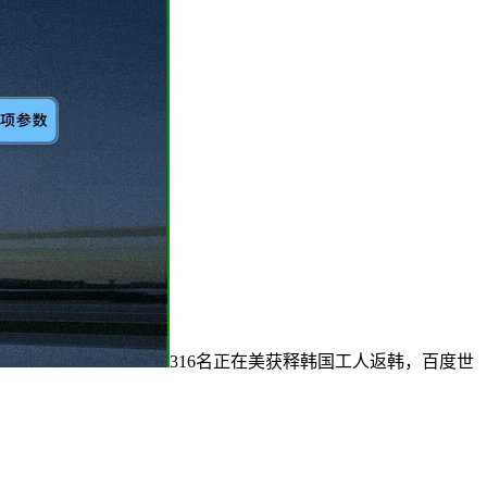
316名正在美获释韩国工人返韩，百度世