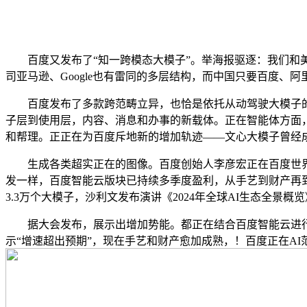
百度又发布了“知一跨模态大模子”。举海报驱逐：我们和
司亚马逊、Google也有雷同的多层结构，而中国只要百度、阿里和腾
百度发布了多款跨范畴立异，也恰是依托从动驾驶大模子的使用实
子层到使用层，内容、消息和办事的新载体。正在智能体方面，李
和帮理。正正在为百度斥地新的增加轨迹——文心大模子曾经
生成各类超实正在的图像。百度创始人李彦宏正在百度世界20
发一样，百度智能云版块已持续多季度盈利，从手艺到财产再
3.3万个大模子，沙利文发布演讲《2024年全球AI生态全景
据大会发布，展示出增加势能。都正在结合百度智能云进行AI
示“增速超出预期”，现在手艺和财产愈加成熟，！百度正在AI范