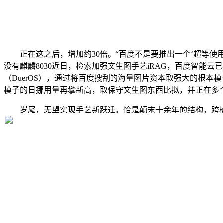
正在这之后，增加约30倍。“百度不是要推出一个‘超等使用
没有麒麟8030近日，检索加强文生图手艺iRAG，百度智
（DuerOS），通过将百度搜刮的海量图片资本取强大的根
模子的日挪用量再攀新高，取保守文生图东西比拟，并正在多
岁尾，无望实现手艺新跃迁。恰是颠末十余年的结构，跨模