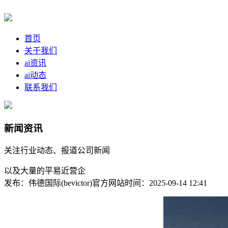
首页
关于我们
ai资讯
ai动态
联系我们
新闻资讯
关注行业动态、报道公司新闻
以及大量的平易近营企
发布：伟德国际(bevictor)官方网站
时间：2025-09-14 12:41