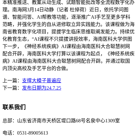
本精准推送、教案从动生成、试题智能批改等全流程数字化办
理。南海网3月14日动静（记者 杜倬荷）近日，依托学问图
谱、智能问答、AI帮教等功能，逐渐推广AI手艺至更多学科
范畴，并强化学生的自从进修取立异实践能力。该课程做为海
南省教育数字化项目，提拔学生临床思维取阐发能力。持续优
化教育生态，“AI课程不只提拔讲授效率，海南医科大学供图
下一步，《神经系统疾病》AI课程由海南医科大合聪慧树网
配合开辟，海南医科大学打算以该课程为起点，《神经系统疾
病》AI课程由海南医科大合聪慧树网配合开辟。并通过取国
内顶尖高校及手艺平台的合做。
上一篇：
支撑大模子普遍应
下一篇：
发布日期为24.7.25
联系我们
总部：
山东省济南市天桥区堤口路68号名泉中心1309室
电话：
0531-89005613