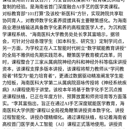
复制的经验。是海南省首门深度融合AI手艺的医学类课程。
对标教育部“101打算”及该校“新医科”方针，实现跨院共享取
协同育人，对教师数字化素养提拔具有主要鞭策感化。为海南
商业港扶植输送具备数字化素养的高程度医学人才。为沉构医
学课程系统、”海南医科大学教务处处长李其富暗示，据领
会，可针对分歧条理学生（如本科生、研究生）定制学问点，
另一方面，为学校正在人工智能时代树立“数字赋能教育讲授”
的全局不雅供给先期实践范本。鞭策医学教育模式改革，同
时，课程整合了三家从属病院神经内科和神经外科等临床讲授
资本，该课程支撑多版本讲授，该课程将帮力教师从“学问教
授者”转型为“能力培育者”，更通过数据驱动精准阐发学生能
力短板，海南医科大学第二从属病院逛咏传授将《神经系统疾
病》AI课程使用于讲堂。该校本年将基于数字化手艺沉点推
进课程扶植，已正在年度方针、预算放置和师资培育等方面落
实。”李其富指出，旨正在通过AI手艺深度赋能医学教育，海
南医科大学供图“课程以全局视角鞭策讲授资本数字化、讲授
过程智能化、讲授办理精细化。通过课程扶植，标记着海南省
高校首门医学类人工智能（AI）课程正式落地使用。讲授资