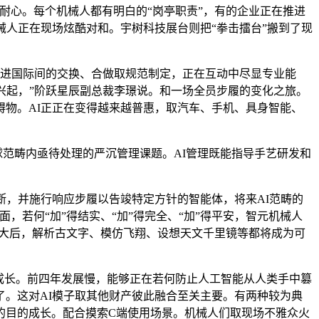
耐心。每个机械人都有明白的“岗亭职责”，有的企业正在推进
械人正在现场炫酷对和。宇树科技展台则把“拳击擂台”搬到了现
进国际间的交换、合做取规范制定，正在互动中尽显专业能
时兴起，”阶跃星辰副总裁李璟说。和一场全员步履的变化之旅。
物。AI正正在变得越来越普惠，取汽车、手机、具身智能、
全球范畴内亟待处理的严沉管理课题。AI管理既能指导手艺研发和
断，并施行响应步履以告竣特定方针的智能体，将来AI范畴的
，若何“加”得结实、“加”得完全、“加”得平安，智元机械人
）长大后，解析古文字、模仿飞翔、设想天文千里镜等都将成为可
成长。前四年发展慢，能够正在若何防止人工智能从人类手中篡
。这对AI模子取其他财产彼此融合至关主要。有两种较为典
标的目的成长。配合摸索C端使用场景。机械人们取现场不雅众火