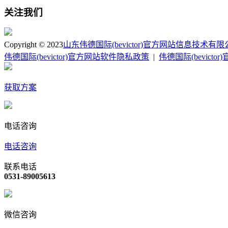
关注我们
Copyright © 2023
山东伟德国际(bevictor)官方网站信息技术有
伟德国际(bevictor)官方网站软件隐私政策
|
伟德国际(bevict
获取方案
电话咨询
电话咨询
联系电话
0531-89005613
微信咨询