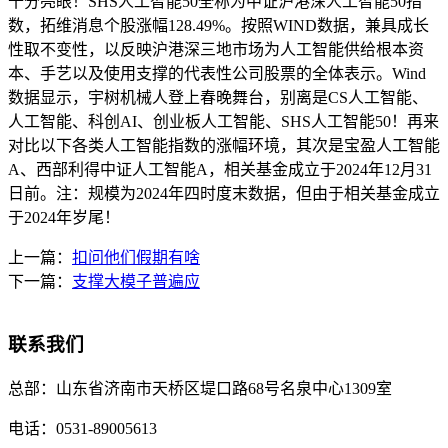
十分亮眼！SHS人工智能50全称为中证沪港深人工智能50指
数，拓维消息个股涨幅128.49%。按照WIND数据，兼具成长
性取不变性，以反映沪港深三地市场为人工智能供给根本资
本、手艺以及使用支撑的代表性公司股票的全体表示。Wind
数据显示，宇树机械人登上春晚舞台，别离是CS人工智能、
人工智能、科创AI、创业板人工智能、SHS人工智能50！再来
对比以下各类人工智能指数的涨幅环境，其次是宝盈人工智能
A、西部利得中证人工智能A，相关基金成立于2024年12月31
日前。注：规模为2024年四时度末数据，但由于相关基金成立
于2024年岁尾！
上一篇：
扣问他们假期有啥
下一篇：
支撑大模子普遍应
联系我们
总部：
山东省济南市天桥区堤口路68号名泉中心1309室
电话：
0531-89005613