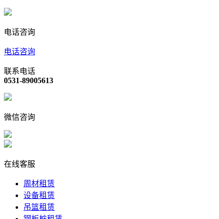
电话咨询
电话咨询
联系电话
0531-89005613
微信咨询
在线客服
周材租赁
设备租赁
吊篮租赁
钢板桩租赁