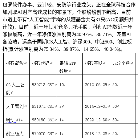
包罗软件办事、云计较、安防等行业龙头，正在全球科技合作
加剧取AI财产高速成长的布景下，个股纷纷创下新高，目前
市道上带有“人工智能”字样的从题基金共有31只(AC份额归并
计较)，目前，近一年其沉仓多只抢手股，科创AI指数近一年
涨幅最高，近一年净值涨幅别离为40.97%、36.71%。笼盖AI
各范畴，远高于同期CS人工智、沪深300、中证500、创业板
指(累计涨幅别离为75.34%、39.87%、14.65%、40.04%)。