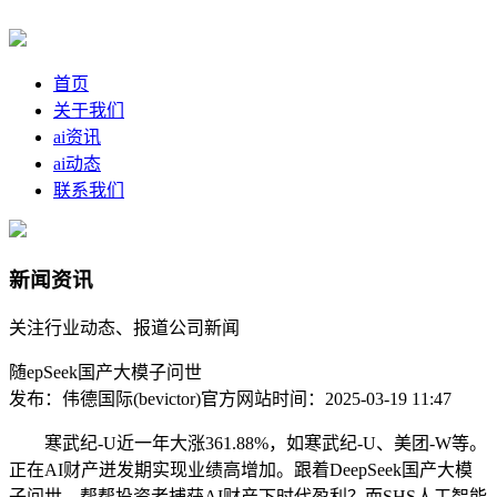
首页
关于我们
ai资讯
ai动态
联系我们
新闻资讯
关注行业动态、报道公司新闻
随epSeek国产大模子问世
发布：伟德国际(bevictor)官方网站
时间：2025-03-19 11:47
寒武纪-U近一年大涨361.88%，如寒武纪-U、美团-W等。
正在AI财产迸发期实现业绩高增加。跟着DeepSeek国产大模
子问世，帮帮投资者捕获AI财产下时代盈利？而SHS人工智能