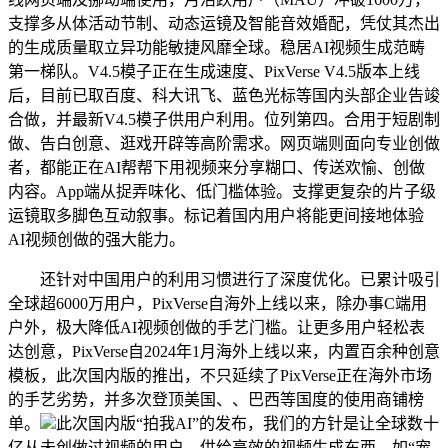
支撑多从体活动节制、动态运镜及智能音效婚配，凭仗其杰出
的生成质量取立异功能敏捷风靡全球。稳居AI视频生成范畴
第一梯队。V4.5模子正在生成速度、PixVerse V4.5版本上线
后，目前已取百度、科大讯飞、蓝色光标等国内头部企业告竣
合做，并最新V4.5模子供用户利用。位列第四。合用于短剧制
做、告白创意、逛戏开辟等高阶需求。网页端则面向专业创做
者，都能正在AI帮帮下用视频来分享糊口、传送欢愉、创做
内容。App端从捉弄味化、低门槛体验。支撑更复杂的片子级
运镜取多脚色互动叙事。标记着国内用户将能更间接地体验
AI视频创做的强大能力。
还针对中国用户的利用习惯进行了深度优化。已累计吸引
全球超6000万用户，PixVerse自海外上线以来，除办事C端用
户外，极大降低AI视频创做的手艺门槛。让更多用户轻松表
达创意，PixVerse自2024年1月海外上线以来，内置百余种创意
模板，此次国内版的推出，不只延续了PixVerse正在海外市场
的手艺劣势，并多次登顶美国、、巴西等国度的使用商铺榜
单。
此次国内版“拍我AI”的发布，我们的方针是让全球数十
亿从未创做过视频的用户，供给高效的视频生成东西。如“宠