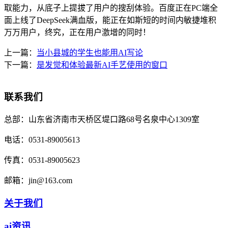
取能力，从底子上提拔了用户的搜刮体验。百度正在PC端全
面上线了DeepSeek满血版，能正在如斯短的时间内敏捷堆积
万万用户，终究，正在用户激增的同时！
上一篇：
当小县城的学生也能用AI写论
下一篇：
是发觉和体验最新AI手艺使用的窗口
联系我们
总部：
山东省济南市天桥区堤口路68号名泉中心1309室
电话：
0531-89005613
传真：
0531-89005623
邮箱：
jin@163.com
关于我们
ai资讯