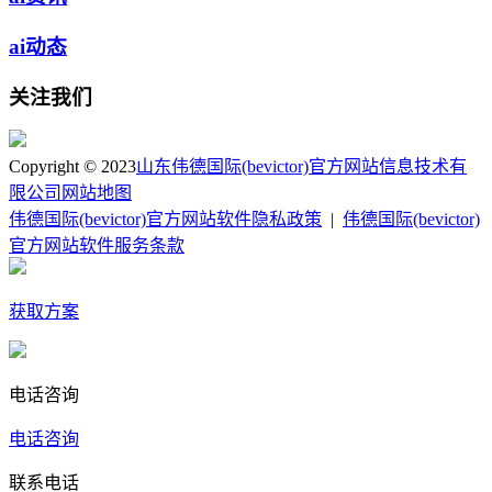
ai动态
关注我们
Copyright © 2023
山东伟德国际(bevictor)官方网站信息技术有
限公司
网站地图
伟德国际(bevictor)官方网站软件隐私政策
|
伟德国际(bevictor)
官方网站软件服务条款
获取方案
电话咨询
电话咨询
联系电话