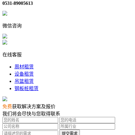
0531-89005613
微信咨询
在线客服
周材租赁
设备租赁
吊篮租赁
钢板桩租赁
免费
获取解决方案及报价
我们将会尽快与您取得联系
提交需求