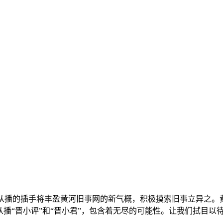
播的插手将丰盈黄河旧事网的新气概，积极摸索旧事立异之。
从播“晋小评”和“晋小君”，包含着无尽的可能性。让我们拭目