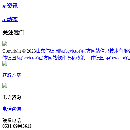
ai资讯
ai动态
关注我们
Copyright © 2023
山东伟德国际(bevictor)官方网站信息技术有
伟德国际(bevictor)官方网站软件隐私政策
|
伟德国际(bevict
获取方案
电话咨询
电话咨询
联系电话
0531-89005613