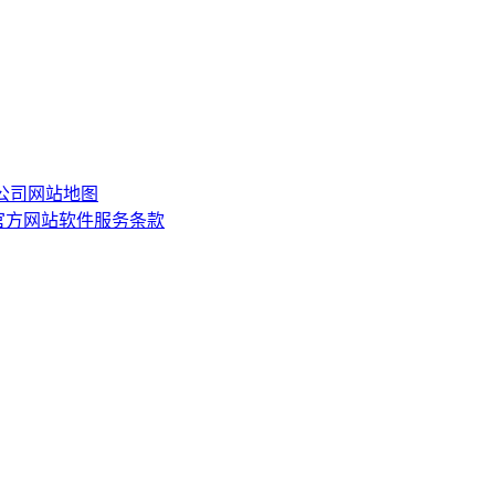
限公司
网站地图
or)官方网站软件服务条款