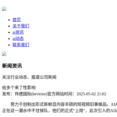
首页
关于我们
ai资讯
ai动态
联系我们
新闻资讯
关注行业动态、报道公司新闻
给多个来了性影响
发布：伟德国际(bevictor)官方网站
时间：2025-05-02 21:02
努力于创制出形式新鲜且内容丰硕的短视频旧事做品。AI从
正在这一潮水中不甘掉队，他们的正式“上岗”，此次引入的AI