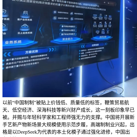
以前“中国制制”被贴上价钱低、质量低的标签，鞭策贸易航
天、低空经济、深海科技等新兴财产成长，这一刻板印象早已
被。并赐与年轻科学家和工程师强无力的支撑。中国将开展新
手艺新产物新场景大规模使用示范步履，高端制制业兴起，出
格是以DeepSeek为代表的本土化模子通过强化进修，中国出