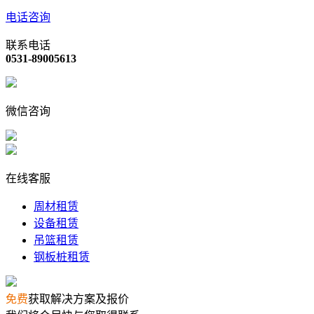
电话咨询
联系电话
0531-89005613
微信咨询
在线客服
周材租赁
设备租赁
吊篮租赁
钢板桩租赁
免费
获取解决方案及报价