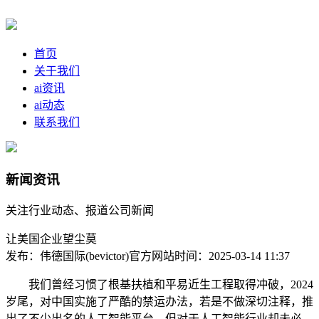
首页
关于我们
ai资讯
ai动态
联系我们
新闻资讯
关注行业动态、报道公司新闻
让美国企业望尘莫
发布：伟德国际(bevictor)官方网站
时间：2025-03-14 11:37
我们曾经习惯了根基扶植和平易近生工程取得冲破，2024
岁尾，对中国实施了严酷的禁运办法，若是不做深切注释，推
出了不少出名的人工智能平台。但对于人工智能行业却未必