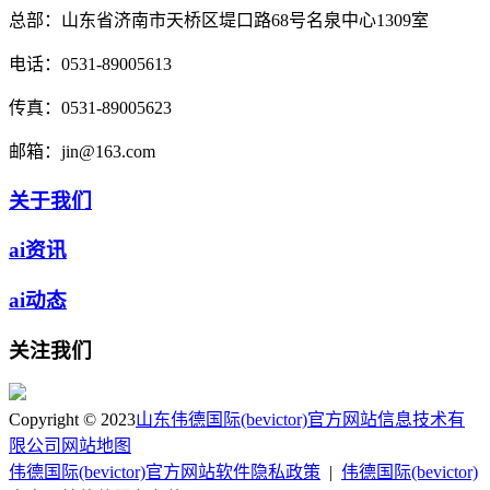
总部：
山东省济南市天桥区堤口路68号名泉中心1309室
电话：
0531-89005613
传真：
0531-89005623
邮箱：
jin@163.com
关于我们
ai资讯
ai动态
关注我们
Copyright © 2023
山东伟德国际(bevictor)官方网站信息技术有
限公司
网站地图
伟德国际(bevictor)官方网站软件隐私政策
|
伟德国际(bevictor)