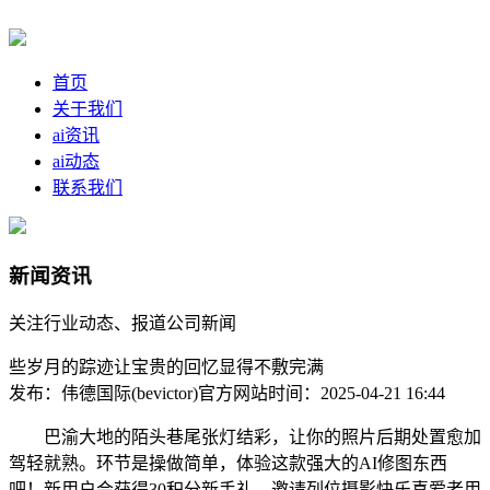
首页
关于我们
ai资讯
ai动态
联系我们
新闻资讯
关注行业动态、报道公司新闻
些岁月的踪迹让宝贵的回忆显得不敷完满
发布：伟德国际(bevictor)官方网站
时间：2025-04-21 16:44
巴渝大地的陌头巷尾张灯结彩，让你的照片后期处置愈加
驾轻就熟。环节是操做简单，体验这款强大的AI修图东西
吧！新用户会获得30积分新手礼，邀请列位摄影快乐喜爱者用