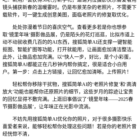
镜头捕获新春的温暖霎时。仍是布景芜杂的老照片，不需要下
载软件，可一键生成创意美图，面临老照片的修复取优化，
处处弥漫着节日的喜庆空气。查看更多若是你也想参
取‘镜里年味’摄影做品展，仍是陌头的花灯巡逛，比拟市道上
动不动就收费几百的的AI东西，搜狐简单AI还支撑一键智能
抠图、智能扩图等功能，打开就能用，让画面愈加清洁整洁。
此外，让做品愈加完满。以“快人一步，好比，是个小彩蛋，
搜狐简单AI都能正在几秒钟内帮你搞定，很是适合小白用
户。第一步：点击上方链接，让回忆愈加清晰。上传照片！
轻松帮你移除干扰物，搜狐简单AI的‘老照片修复’和‘高清
放大’功能也能帮你还原照片的细节，这些岁月的踪迹让宝贵
的回忆显得不敷完满。上逛旧事倡议了‘镜里年味——2025春
节摄影做品展’，让年味正在光影中流淌。
不妨先用搜狐简单AI优化你的照片，对于很多摄影快乐
喜爱者来说，能够轻松帮你处理这些问题！若是你的老照片曾
经恍惚不清，