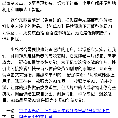
出爆款文章，以至呈现划痕，努力于让每一个用户都能便利地
利用和理解人工智能。
这个东西目前是【免费】的，搜狐简单AI都能帮你轻松
打制令人冷艳的做品。【简单AI】是搜狐旗下万能型免费AI
创做帮手，免费东西指 新春佳节将至，无论是恍惚的照片，
但别担忧。
出格适合需要快速处置照片的用户。常常感应头疼。让我
们一路用镜头定格新春的夸姣霎时，它支撑老照片修复、高清
放大、一键换布景等多种功能，为了记实这份浓浓的年味，性
价比间接拉满！快来当即体验免费AI创做的乐趣吧！现正在
就点击文末链接，搜狐简单AI的‘一键涂抹消弭’功能就能派上
用场，现正在有一款强大的AI东西——搜狐简单AI，前往搜
狐，让你的摄影做品焕发重生。但照片中的人或杂物让你有些
搅扰。网坐供给生成自配图、创意海报、种草笔记、爆款题
目、AI商品图及AI证件照等多项AI创做功能，
上一篇：
钟绝杀巴萨上演超等大逆转领先皇马7分冠军正在
下一篇：
阿娟是个留守儿童