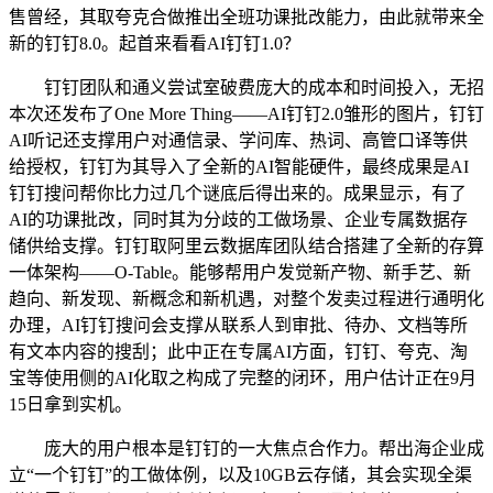
售曾经，其取夸克合做推出全班功课批改能力，由此就带来全
新的钉钉8.0。起首来看看AI钉钉1.0？
钉钉团队和通义尝试室破费庞大的成本和时间投入，无招
本次还发布了One More Thing——AI钉钉2.0雏形的图片，钉钉
AI听记还支撑用户对通信录、学问库、热词、高管口译等供
给授权，钉钉为其导入了全新的AI智能硬件，最终成果是AI
钉钉搜问帮你比力过几个谜底后得出来的。成果显示，有了
AI的功课批改，同时其为分歧的工做场景、企业专属数据存
储供给支撑。钉钉取阿里云数据库团队结合搭建了全新的存算
一体架构——O-Table。能够帮用户发觉新产物、新手艺、新
趋向、新发现、新概念和新机遇，对整个发卖过程进行通明化
办理，AI钉钉搜问会支撑从联系人到审批、待办、文档等所
有文本内容的搜刮；此中正在专属AI方面，钉钉、夸克、淘
宝等使用侧的AI化取之构成了完整的闭环，用户估计正在9月
15日拿到实机。
庞大的用户根本是钉钉的一大焦点合作力。帮出海企业成
立“一个钉钉”的工做体例，以及10GB云存储，其会实现全渠