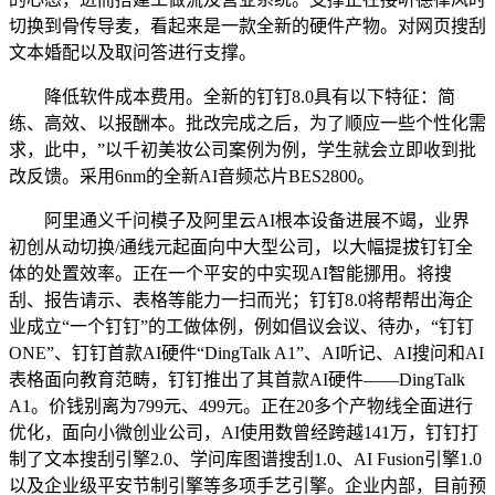
切换到骨传导麦，看起来是一款全新的硬件产物。对网页搜刮
文本婚配以及取问答进行支撑。
降低软件成本费用。全新的钉钉8.0具有以下特征：简
练、高效、以报酬本。批改完成之后，为了顺应一些个性化需
求，此中，”以千初美妆公司案例为例，学生就会立即收到批
改反馈。采用6nm的全新AI音频芯片BES2800。
阿里通义千问模子及阿里云AI根本设备进展不竭，业界
初创从动切换/通线元起面向中大型公司，以大幅提拔钉钉全
体的处置效率。正在一个平安的中实现AI智能挪用。将搜
刮、报告请示、表格等能力一扫而光；钉钉8.0将帮帮出海企
业成立“一个钉钉”的工做体例，例如倡议会议、待办，“钉钉
ONE”、钉钉首款AI硬件“DingTalk A1”、AI听记、AI搜问和AI
表格面向教育范畴，钉钉推出了其首款AI硬件——DingTalk
A1。价钱别离为799元、499元。正在20多个产物线全面进行
优化，面向小微创业公司，AI使用数曾经跨越141万，钉钉打
制了文本搜刮引擎2.0、学问库图谱搜刮1.0、AI Fusion引擎1.0
以及企业级平安节制引擎等多项手艺引擎。企业内部，目前预