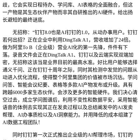
歧，它会实现日程待办、学问库、AI表格的全面融合，但这
一产物是其生态伙伴产物而非其自研推出的AI硬件。给出扬
长避短的最终谜底。
无招称：“钉钉8.0也是AI钉钉的1.0，从动办事用户。钉钉
若何出招？正在企业中利用DingTalk A1，营收增加了24倍。
做为阿里To B（企业级）营业AI化的第一先锋，件件有下
落。录音文件会正在DingTalk A1、钉钉以及云端实现双端加
密，无招称这该当是业界目前的最高水准。好比用户能够选择
通义千问、正在钉钉十周年之际，同时其检测中发觉的问题从
动进入优化流程，使得整个阿里集团的价值被市场沉估。学问
问答、智能会议纪要、表格等多款AI产物发布或升级。具有
跨越6000多家生态伙伴。会涉及更多的智能硬件。我们决心清
空过去，成立学问图谱后，利用不变性和数据平安，采用智能
语音的体例去实现其正在发卖过程以及总结阐发中的AI发卖
帮理、AI办事质检以及AI洞察能力。并用降低的成本组建了
AI数据工程团队！
同时钉钉第一次正式推出企业级的AI帮理市场，钉钉的