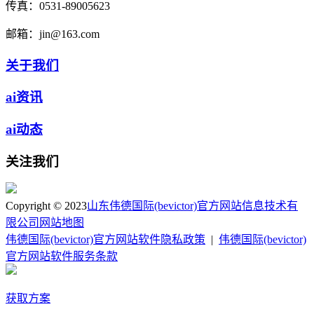
传真：
0531-89005623
邮箱：
jin@163.com
关于我们
ai资讯
ai动态
关注我们
Copyright © 2023
山东伟德国际(bevictor)官方网站信息技术有
限公司
网站地图
伟德国际(bevictor)官方网站软件隐私政策
|
伟德国际(bevictor)
官方网站软件服务条款
获取方案