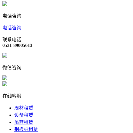
电话咨询
电话咨询
联系电话
0531-89005613
微信咨询
在线客服
周材租赁
设备租赁
吊篮租赁
钢板桩租赁