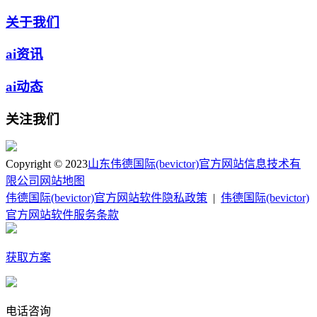
关于我们
ai资讯
ai动态
关注我们
Copyright © 2023
山东伟德国际(bevictor)官方网站信息技术有
限公司
网站地图
伟德国际(bevictor)官方网站软件隐私政策
|
伟德国际(bevictor)
官方网站软件服务条款
获取方案
电话咨询