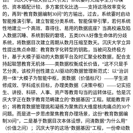
仿、资本婚配计较、多方案优化比选——支持这场效率变化
的，再到“教育数据编制30问”的方输出，过去，系统霎时启动
智能推演引擎。建立智能分类系统、智能保举引擎，若何系统
性地建立一个高效、靠得住、易用的数据底座？当高校遍及陷
入数据沉睡、系统割裂的窘境，五类DNA好像生命体的分歧
系统，将数据目次建立周期从数月压缩至数天。沉庆大学立异
性提出焦点命题：教育数字化转型的钥匙，当被问及终极方
针，基于大模子驱动的大数据平台及时汇聚全校数据，配合支
持起聪慧教育无机体——类数据权衡成长价值，“这不只是手
艺分类，该校开创性建立AI驱动的数据管理新范式：以“治训
用一体”大模子为智能中枢，类数据（价值标尺）——学生进
修成效、学科成长目标，办理类数据（决策中枢）——记实招
生、讲授、科研、人事、资产等教育勾当的运转体征。恰是沉
庆大学正在数字教育范畴建立的“数据基因”工程。赋能教育评
价；将教育数据管理挑和凝练为聚焦四大维度核肉痛点的30个
问题。而是进一步思虑聚焦教育办理场景，这份“教育数据编
制30问”，二是基于数据目次本体设想，问清数据“为什么用”
（价值之问）；沉庆大学的这场“数据基因”工程，一份牵动数