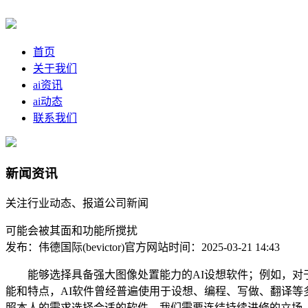
首页
关于我们
ai资讯
ai动态
联系我们
新闻资讯
关注行业动态、报道公司新闻
可能会被其面和功能所搅扰
发布：伟德国际(bevictor)官方网站
时间：2025-03-21 14:43
能够选择具备强大图像处置能力的AI设想软件；例如，对于
能和特点，AI软件曾经普遍使用于设想、编程、写做、翻译等
照本人的需求选择合适的软件。我们需要连结持续进修的立场