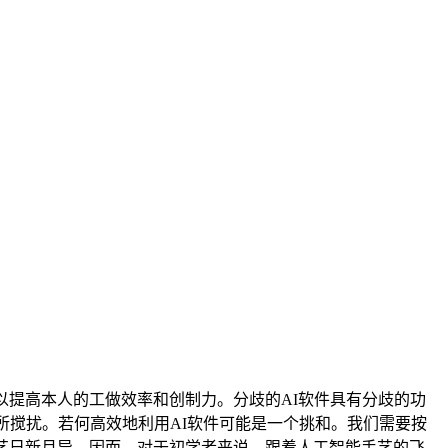
提高本人的工做效率和创制力。分歧的AI软件具有分歧的功
所搅扰。若何高效地利用AI软件可能是一个挑和。我们需要按
艺日新月异，因而，对于初学者来说，跟着人工智能手艺的飞