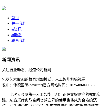
首页
关于我们
ai资讯
ai动态
联系我们
新闻资讯
关注行业动态、报道公司新闻
包罗艺术取AI的协同增加模式、人工智能机械视觉
发布：伟德国际(bevictor)官方网站
时间：2025-08-04 15:36
此次大会聚焦于人工智能（AI）正在文娱财产的赋能实
践，AI音乐疗愈取空间音频立异的使用也将成为会商的沉
点，AI生成内容（AIGC）手艺正敏捷提拔内容出产的效率，