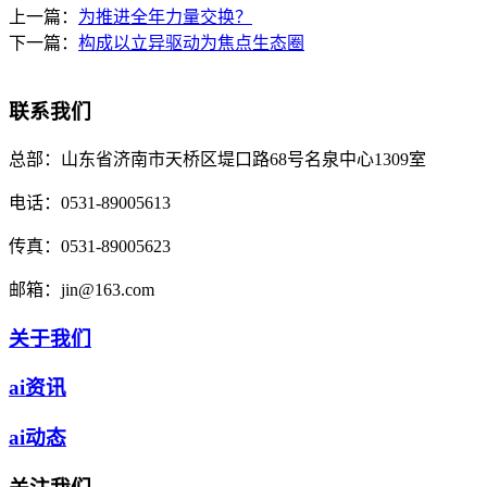
上一篇：
为推进全年力量交换？
下一篇：
构成以立异驱动为焦点生态圈
联系我们
总部：
山东省济南市天桥区堤口路68号名泉中心1309室
电话：
0531-89005613
传真：
0531-89005623
邮箱：
jin@163.com
关于我们
ai资讯
ai动态