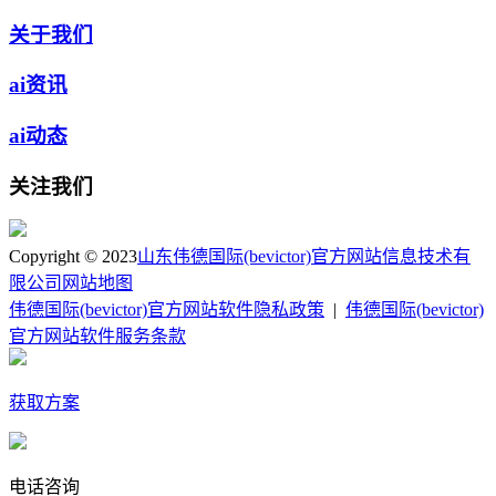
关于我们
ai资讯
ai动态
关注我们
Copyright © 2023
山东伟德国际(bevictor)官方网站信息技术有
限公司
网站地图
伟德国际(bevictor)官方网站软件隐私政策
|
伟德国际(bevictor)
官方网站软件服务条款
获取方案
电话咨询