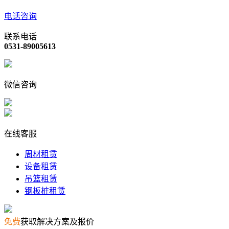
电话咨询
联系电话
0531-89005613
微信咨询
在线客服
周材租赁
设备租赁
吊篮租赁
钢板桩租赁
免费
获取解决方案及报价