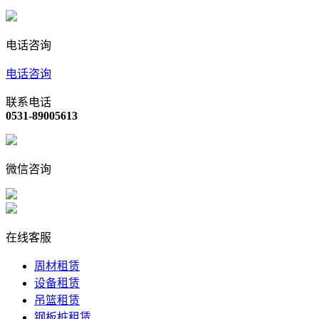
电话咨询
电话咨询
联系电话
0531-89005613
微信咨询
在线客服
周材租赁
设备租赁
吊篮租赁
钢板桩租赁