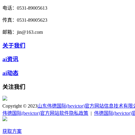
电话：
0531-89005613
传真：
0531-89005623
邮箱：
jin@163.com
关于我们
ai资讯
ai动态
关注我们
Copyright © 2023
山东伟德国际(bevictor)官方网站信息技术有
伟德国际(bevictor)官方网站软件隐私政策
|
伟德国际(bevict
获取方案