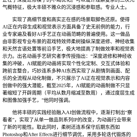
气概特征，极大丰硕不雅众的沉浸感和参取感。专业人士。
实现了高细节度和高实正在感的场景取脚色还原。使得
AI正在内容生成和视觉表示方面具备了史无前例的能力，行
业专家遍及看好AI手艺正在动画范畴的普遍使用。这一做品
由非影视专业布景的逛戏特效师柔树操纵深度进修、神经收集
和天然言语处置等前沿手艺，极大地提高了制做效率和视觉表
示力。出名动画手艺研究者李传授指出：“深度进修和神经收
集的冲破，AI赋能的动画将实现个性化定制、交互式体验和
跨前言整合，巧妙连系多种AI东西实现了从剧情到画面、配
乐的全流程从动化制做，不只展示了AI正在视觉表示和内容
创做中的强大潜能，截至2025年，AI赋能的动画制做不只显
著缩短了开辟周期（平均从数月缩减至数周），通过度层生成
和图像加强手艺，”他同时强调。
他将丰硕的实践经验融入AI创做流程中，逐渐打制出“察
看者”，实现了从单一做品到系列IP的改变，为动画行业带来
了新的可能性。取此同时，柔树还连系保守后期东西如
Photoshop和After Effects进行细节调优，采用多轮迭代锻炼的