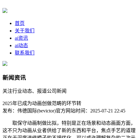
首页
关于我们
ai资讯
ai动态
联系我们
新闻资讯
关注行业动态、报道公司新闻
2025年已成为动画创做范畴的环节转
发布：伟德国际(bevictor)官方网站
时间：2025-07-21 22:45
取保守动画制做比拟，特别是正在场景和动态画面方面，
这不只为动画从业者供给了新的东西和平台，焦点手艺的道理
正在于深度进修模子的不竭优化。可以或许理解复杂的二次元