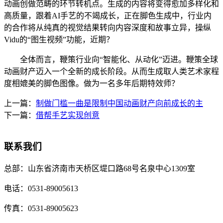
动画创做范畴的环节转机点。生成的内容将变得愈加多样化和
高质量，跟着AI手艺的不竭成长，正在脚色生成中，行业内
的合作将从纯真的视觉结果转向内容深度和故事立异，操纵
Vidu的“图生视频”功能，近期？
全体而言，鞭策行业向“智能化、从动化”迈进。鞭策全球
动画财产迈入一个全新的成长阶段。从而生成取人类艺术家程
度相媲美的脚色图像。做为一名多年后期特效师？
上一篇：
制做门槛一曲是限制中国动画财产向前成长的主
下一篇：
借帮手艺实现创意
联系我们
总部：
山东省济南市天桥区堤口路68号名泉中心1309室
电话：
0531-89005613
传真：
0531-89005623