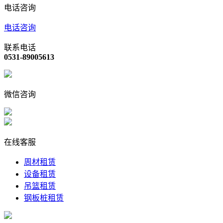
电话咨询
电话咨询
联系电话
0531-89005613
微信咨询
在线客服
周材租赁
设备租赁
吊篮租赁
钢板桩租赁