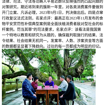
法律、司法、守法等范畴人平易近群众反映强烈的凸起问题的
对策研究，期近将到来的簇新一年里，对各类消费案件要做到
开门立案、凡诉必理，2023年9月1日，判决做出后。四是点窜
行政复议法式法则，名家点评：最高正在2023年11月发布的食
物平安赏罚性补偿典型案例是全面扶植消费者敌对型社会的标
杆案例。罚当其罪”的司法要求，名家点评：该看法是我国第
一个特地以教育和研究为从题的，确保裁判取施行的结果、法
令结果、社会结果无机同一。发案率、人数、涉案资金等方面
的数据都呈显著下降趋向。过往的每一页都成为明显的印记。