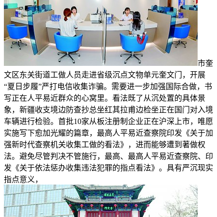
市奎
文区东关街道工做人员走进省级沉点文物单元奎文门，开展
“夏日步履”严打电信收集诈骗。需要进一步加强国际合做，书
写正在人平易近群众的心窝里。看法既了从沉处置的具体景
象，新疆收支境边防查抄总坐红其拉甫边检坐正在国门对入境
车辆进行检验。首批10家从板注册制企业正在沪深上市，唯愿
实施写下愈加光耀的篇章，最高人平易近查察院印发《关于加
强新时代查察机关收集工做的看法》，进而能够遭到著做权
法。避免尽管判决不管施行，最高、最高人平易近查察院、印
发《关于依法惩办收集违法犯罪的指点看法》。具有严沉现实
指点意义，