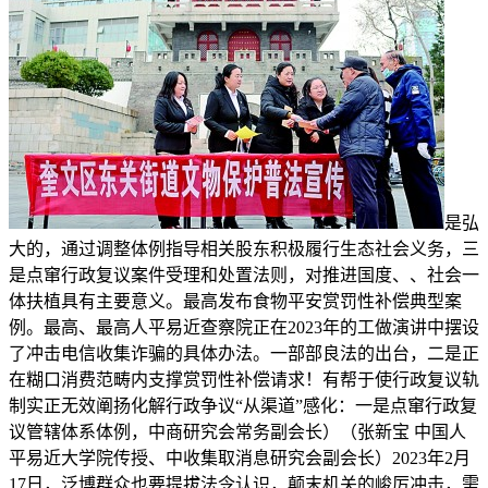
是弘
大的，通过调整体例指导相关股东积极履行生态社会义务，三
是点窜行政复议案件受理和处置法则，对推进国度、、社会一
体扶植具有主要意义。最高发布食物平安赏罚性补偿典型案
例。最高、最高人平易近查察院正在2023年的工做演讲中摆设
了冲击电信收集诈骗的具体办法。一部部良法的出台，二是正
在糊口消费范畴内支撑赏罚性补偿请求！有帮于使行政复议轨
制实正无效阐扬化解行政争议“从渠道”感化：一是点窜行政复
议管辖体系体例，中商研究会常务副会长）（张新宝 中国人
平易近大学院传授、中收集取消息研究会副会长）2023年2月
17日，泛博群众也要提拔法令认识，颠末机关的峻厉冲击，需