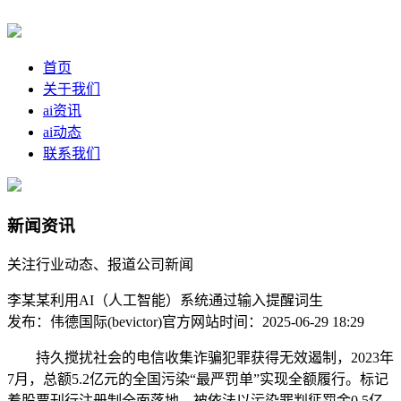
首页
关于我们
ai资讯
ai动态
联系我们
新闻资讯
关注行业动态、报道公司新闻
李某某利用AI（人工智能）系统通过输入提醒词生
发布：伟德国际(bevictor)官方网站
时间：2025-06-29 18:29
持久搅扰社会的电信收集诈骗犯罪获得无效遏制，2023年
7月，总额5.2亿元的全国污染“最严罚单”实现全额履行。标记
着股票刊行注册制全面落地。被依法以污染罪判惩罚金0.5亿