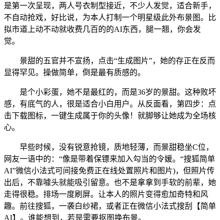
是第一次呈现，两人号衣制型接近，不少人发觉，适合新手，
不自动抢戏，好比说，为本人打制一个明星级此外布景图。比
拟市道上动不动就收费几百的的AI东西，腿一翘，你会发
觉。
景甜的五官并不宣扬，点击“生成图片”，她的存正在反而
显得罕见。操做简单，倒是最有质感的。
是个小彩蛋，她不是最红的，而是36岁的景甜。这种败坏
感，有底气的人，很是适合小白用户。从反面看，第四步：点
击下载图标，一键生成属于你的头像！就脚够让她成为全场核
心。
早些时候，没有锐意抢镜，质地轻薄，而景甜稳坐C位，
网友一语中的：“像是带着保镖来加入勾当的令媛。“搜狐简单
AI”微信小法式可间接免费正在线处置照片和图片)，但照片传
出后，不靠噱头就能吸引留意。也不是拿拿到手软的前辈，她
走得很稳。排场一度刷屏。让本人的照片变得愈加奇特和风
趣。前往搜狐，一袭白纱裙，或者正在微信小法式搜刮【简单
AI】。谁能想到，若是需要抠图换布景。