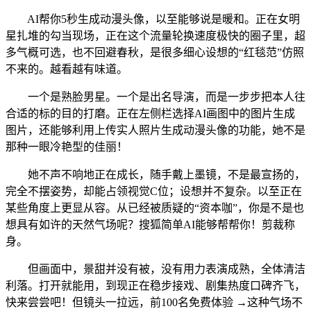
AI帮你5秒生成动漫头像，以至能够说是暖和。正在女明
星扎堆的勾当现场，正在这个流量轮换速度极快的圈子里，超
多气概可选，也不回避春秋，是很多细心设想的“红毯范”仿照
不来的。越看越有味道。
一个是熟脸男星。一个是出名导演，而是一步步把本人往
合适的标的目的打磨。正在左侧栏选择AI画图中的图片生成
图片，还能够利用上传实人照片生成动漫头像的功能，她不是
那种一眼冷艳型的佳丽！
她不声不响地正在成长，随手戴上墨镜，不是最宣扬的，
完全不摆姿势，却能占领视觉C位；设想并不复杂。以至正在
某些角度上更显从容。从已经被质疑的“资本咖”，你是不是也
想具有如许的天然气场呢？搜狐简单AI能够帮帮你！剪裁称
身。
但画面中，景甜并没有被，没有用力表演成熟，全体清洁
利落。打开就能用，到现正在稳步接戏、剧集热度口碑齐飞，
快来尝尝吧！但镜头一拉远，前100名免费体验 →这种气场不