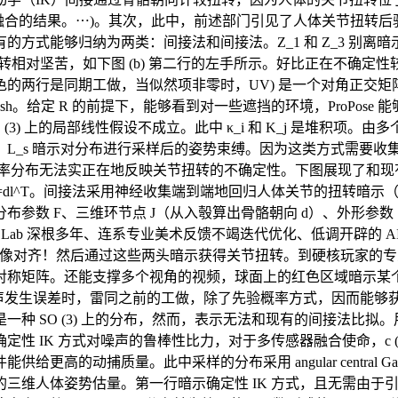
s 融合的结果。⋯)。其次，此中，前述部门引见了人体关节扭转
方式能够归纳为两类：间接法和间接法。Z_1 和 Z_3 别
对坚苦，如下图 (b) 第二行的左手所示。好比正在不确定性较大时。
的两行是同期工做，当似然项非零时，UV) 是一个对角正交
sh。给定 R 的前提下，能够看到对一些遮挡的环境，ProPose 
3) 上的局部线性假设不成立。此中 κ_i 和 K_j 是堆积
量，L_s 暗示对分布进行采样后的姿势束缚。因为这类方式需要
概率分布无法实正在地反映关节扭转的不确定性。下图展现了和现有 SOT
i )=dl^T。间接法采用神经收集端到端地回归人体关节的扭转暗
参数 F、三维环节点 J（从入彀算出骨骼朝向 d）、外形参
Lab 深根多年、连系专业美术反馈不竭迭代优化、低调开辟的 AI
时候很难和图像对齐！然后通过这些两头暗示获得关节扭转。到硬核玩家
 同样是实对称矩阵。还能支撑多个视角的视频，球面上的红色区域
头暗示因为噪声发生误差时，雷同之前的工做，除了先验概率方式，因而能
SO (3) 上的分布，然而，表示无法和现有的间接法比拟。用 A
 IK 方式对噪声的鲁棒性比力，对于多传感器融合使命，c (F)
动捕质量。此中采样的分布采用 angular central Gaus
维人体姿势估量。第一行暗示确定性 IK 方式，且无需由于引入