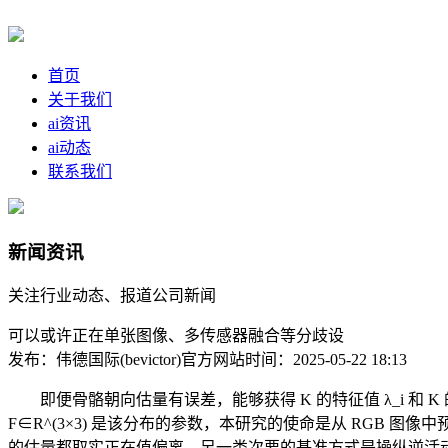
首页
关于我们
ai资讯
ai动态
联系我们
新闻资讯
关注行业动态、报道公司新闻
可以或许正在单张图像、多传感器融合等分歧设
发布：伟德国际(bevictor)官方网站
时间：2025-05-22 18:13
即便骨骼朝向估量有误差，能够获得 K 的特征值 λ_i 和 
F∈R^(3×3) 是该分布的参数，本研究的使命是从 RGB 图像中
的估量都取实正在值偏离。另一类次要的基准方式是操纵逆活动学