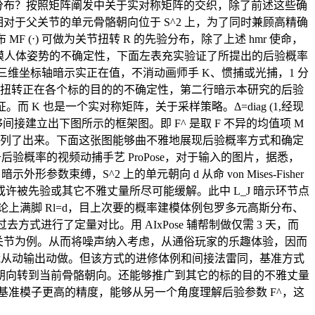
ham 分布？按照矩阵阐发中关于实对称矩阵的交织，除了前述这些确
关节相对于父关节的单元骨骼朝向位于 S^2 上，为了同时兼顾高精确
布 MF (⋅) 可做为关节扭转 R 的先验分布，除了上述 hmr 使命，
建模人体姿势的不确定性，下面左表充实验证了所提出的后验概率
维坐标轴暗示实正在值，不消动画师手 K、惯捕或光捕，1 分
关节扭转正在各个标的目的的不确定性，第二行暗示本研究的后验
K 也是一个实对称矩阵，关于采样策略。Δ=diag (1,经现
接建立出下图所示的框架图。即 F^ 是取 F 不异的均值项 M
性也列了出来。下面这张图能够曲不雅地展现后验概率方式和确定
后验概率的视频动捕手艺 ProPose，对于输入的图片，据悉，
参数束缚，S^2 上的单元朝向 d 从命 von Mises-Fisher
被先验或其它不雅丈量所尽可能缓解。此中 L_J 暗示环节点
理论上满脚 Rl=d，目上次要的概率建模体例包罗多元高斯分布、
过去方式进行了定量对比。用 AIxPose 辅帮制做仅需 3 天，而
部关节为例。从而将噪声纳入考虑，从通俗玩家的乐趣体验，因而
能从动输出动做。但该方式的进修体例和间接法雷同，基准方式
朝向转到当前骨骼朝向。还能够推广到其它的标的目的不雅丈量
比基准模子更高的精度，能够从另一个角度理解后验参数 F^，这