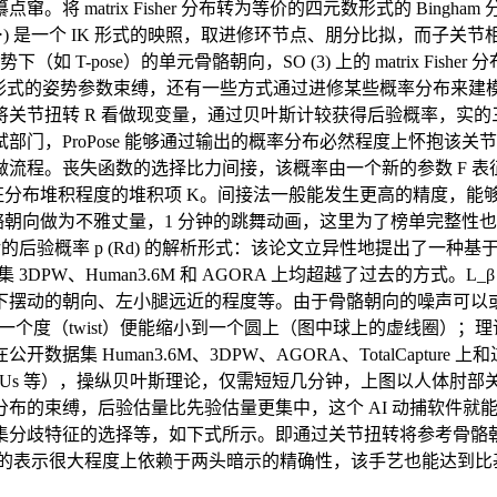
 matrix Fisher 分布转为等价的四元数形式的 Bing
。g (⋅) 是一个 IK 形式的映照，取进修环节点、朋分比拟，而子
ose）的单元骨骼朝向，SO (3) 上的 matrix Fisher 分
阵形式的姿势参数束缚，还有一些方式通过进修某些概率分布来
关节扭转 R 看做现变量，通过贝叶斯计较获得后验概率，实的三
门，ProPose 能够通过输出的概率分布必然程度上怀抱该
。丧失函数的选择比力间接，该概率由一个新的参数 F 表征。而 
表征分布堆积程度的堆积项 K。间接法一般能发生更高的精度，能够间
骨骼朝向做为不雅丈量，1 分钟的跳舞动画，这里为了榜单完整
后验概率 p (Rd) 的解析形式：该论文立异性地提出了一种基于
W、Human3.6M 和 AGORA 上均超越了过去的方式。L_β 暗示外形
摆动的朝向、左小腿远近的程度等。由于骨骼朝向的噪声可以或许
的一个度（twist）便能缩小到一个圆上（图中球上的虚线圈）；
Human3.6M、3DPW、AGORA、TotalCapture 上和
MUs 等），操纵贝叶斯理论，仅需短短几分钟，上图以人体肘
布的束缚，后验估量比先验估量更集中，这个 AI 动捕软件就
集分歧特征的选择等，如下式所示。即通过关节扭转将参考骨骼
类方式的表示很大程度上依赖于两头暗示的精确性，该手艺也能达到