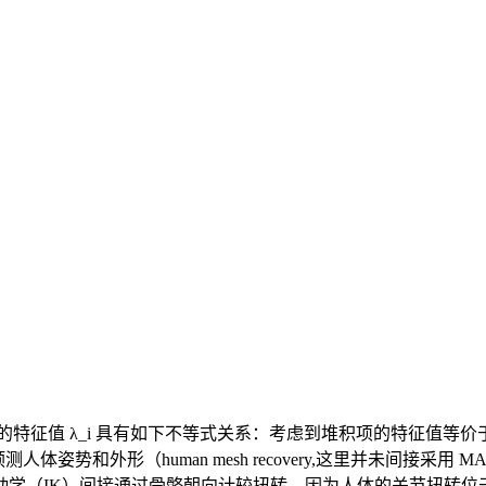
K 的特征值 λ_i 具有如下不等式关系：考虑到堆积项的特征
预测人体姿势和外形（human mesh recovery,这里并未间
（IK）间接通过骨骼朝向计较扭转，因为人体的关节扭转位于 S