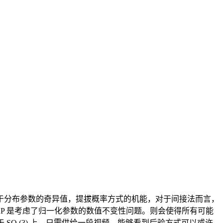
值等价于分布参数的奇异值，提拔概率方式的机能，对于间接法而言，
接采用 MAP 是考虑了归一化参数的数值不变性问题。则会使得所有可能
O (3) 上，只需供给一段视频，能够看到后验方式可以或许