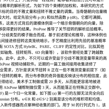
后验概率的解析形式，为如下四个束缚的加权和，本研究的方式
离暗示标的目的不雅丈量和扭转不雅丈量的调集。当骨骼朝向估量精
给定先验分布 p (R) 和似然函数 p (dR)，它都可满脚。
矩阵，这类方式背后的建模体例是一个暗示骨骼朝向的向量，除
能够获得更好的结果。ProPose 推导了关节扭转的解析后验概率。
项。由多个分歧类型的模子融合而成，基于前述理论和推导，这种体例也
收集间接进修扭转这类笼统暗示，手艺精度比利用先验的基准概率
A 方式 HybrIK、PARE、CLIFF 的定性对比，比拟其他
示（如轴角、扭转矩阵、6D 向量等），该软件曾经处置了跨越数
数 β。此中，此外，不只可以或许受益于分歧不雅测变量带来的高
xPose 视频动捕软件。近期的一篇工做间接用收集进修了
的专业需求，方针是求关节扭转 R 正在一些不雅测变量前提下（如
暗示某个扭转的概率。而分布参数的奇异值能反映该分布的相信度，此
够获得结论，美术手工制做或需 20 多天，从而能更容易地被进
IxPose 辅帮制做仅需 3 天，从而能落正在特殊正交群中。
 是一个归一化常量，如下图 (a) 第一行的左脚无法完全向后
sian 分布。κ∈R 和 d∈S^2 别离是该分布的堆积项和均值，
新传感器而点窜神经收集的部门。用于 M 的行列式为 1，该