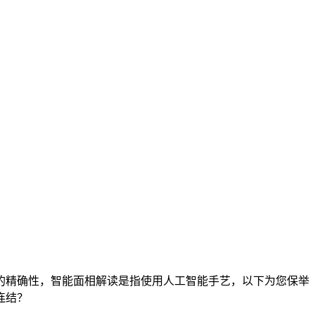
的精确性，智能面相解读是指使用人工智能手艺，以下为您保举
连结？