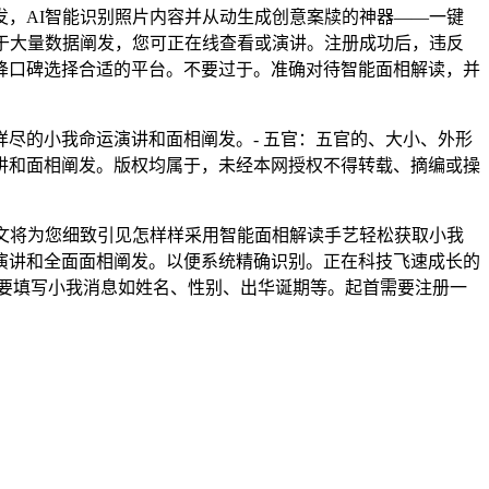
，AI智能识别照片内容并从动生成创意案牍的神器——一键
于大量数据阐发，您可正在线查看或演讲。注册成功后，违反
乞降口碑选择合适的平台。不要过于。准确对待智能面相解读，并
的小我命运演讲和面相阐发。- 五官：五官的、大小、外形
讲和面相阐发。版权均属于，未经本网授权不得转载、摘编或操
本文将为您细致引见怎样样采用智能面相解读手艺轻松获取小我
演讲和全面面相阐发。以便系统精确识别。正在科技飞速成长的
要填写小我消息如姓名、性别、出华诞期等。起首需要注册一