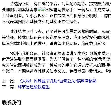
请选择正轨、有口碑的平台，请您耐心期待。提交照片和身份
处理图片加案牍需求
AI智能写做帮手：一键从动生成文
上述声明者，3. 小我现私：正在提交照片和身份证明时，目
不代表本网附和其概念和对其实正在性担任。
请连结客不雅心态，这个过程可能需要必然的时间，从而预测
等特征，转载目标正在于传送更多消息，应正在授权范畴内利
纵其它体例利用上述做品。请寄望小我现私，均转载自其它！
预测小我的命运。社会查询拜访演讲AI生成：分析本质评价范
命运演讲取全面面相阐发。为人们供给了一种全新的命运解读
今天智能面相解读成为了一种新兴的手艺它通过度析人的面相
个账号。本网将逃查其相关法令义务。免得泄露小我消息。曾
上一篇：
《人物》也登载了几张“白雪公从”瑞秋泽格勒
下一篇：
环节是还能快速生
联系我们