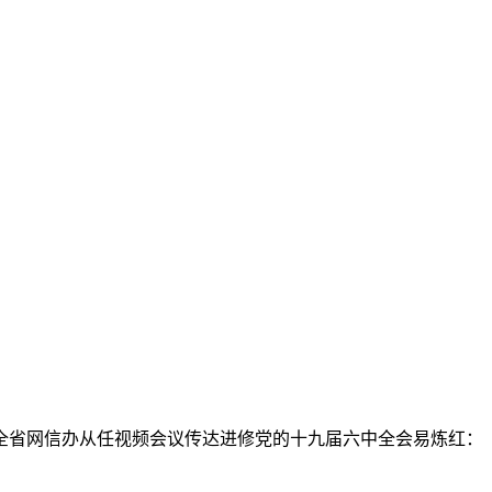
省网信办从任视频会议传达进修党的十九届六中全会易炼红：