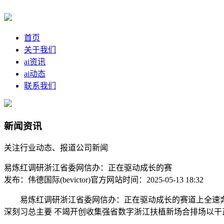
首页
关于我们
ai资讯
ai动态
联系我们
新闻资讯
关注行业动态、报道公司新闻
易炼红调研浙江省委网信办：正在驱动成长的赛
发布：伟德国际(bevictor)官方网站
时间：2025-05-13 18:32
易炼红调研浙江省委网信办：正在驱动成长的赛道上全速奔
深刻习总主要 不竭开创收集强省数字浙江扶植新场合排场以干