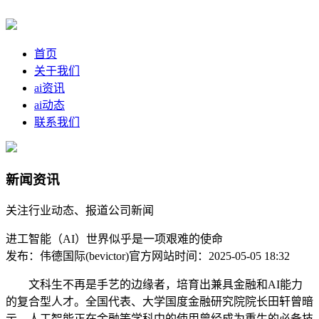
首页
关于我们
ai资讯
ai动态
联系我们
新闻资讯
关注行业动态、报道公司新闻
进工智能（AI）世界似乎是一项艰难的使命
发布：伟德国际(bevictor)官方网站
时间：2025-05-05 18:32
文科生不再是手艺的边缘者，培育出兼具金融和AI能力
的复合型人才。全国代表、大学国度金融研究院院长田轩曾暗
示，人工智能正在金融等学科中的使用曾经成为重生的必备技