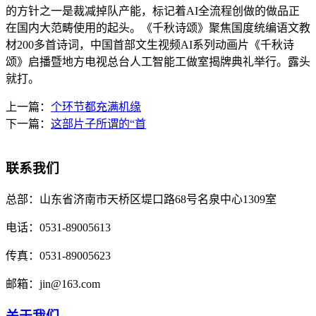
的方针之一是裁减掉队产能，标记着AI全流程创做的做品正
在国内大范畴使用的起头。《千秋诗颂》聚焦国度统编语文教
材200多首诗词，中国首部文生视频AI系列动画片《千秋诗
颂》启播暨地方电视总台人工智能工做室揭牌典礼举行。露头
就打。
上一篇：
个环节都充满机缘
下一篇：
这部片子所谓的“首
联系我们
总部：
山东省济南市天桥区堤口路68号名泉中心1309室
电话：
0531-89005613
传真：
0531-89005623
邮箱：
jin@163.com
关于我们