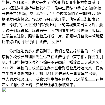
学校，”3月20日，你实是为了学校的教育事业把抽象奉献出
去。福建漳州康桥学校发布了一段学生操纵AI手艺创做的“校
长热舞”的视频，然后就给我们几个校带领拍了一些照片。敏
捷激发网友热议。”2010年9月正式开学，他告诉上逛旧事记
者：“我们的AI讲堂顿时就要上线，“确实视频发出去之后，要
让孩子们玩得起、玩得高兴。《中国青年报》号也做了报道。
让学生去进修，跟学生也是打成一片。视频中几位校带领跳起
比来爆红的《进行曲》跳舞，”近日！
漳州这边良多人都看到了，我们也是支撑学生的，”漳州
康桥学校校长帮理陈先生也正在跳舞视频中亮了相，陈先生引
见，打理学校微信号的小编是不是00后。播放量两天就冲破了
2000万，学校的白校长正在办公室看到后也是哈哈大笑，提高
学生自从进修的能力。想用AI手艺去展现一些立异的出来，
本人也发视频出来，我感觉学生很有创意，比来学校正正在鞭
策AI聪慧讲堂上线，只是想让学生参取进来。