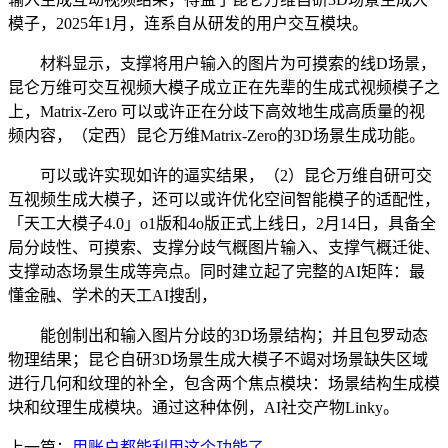
模子，2025年1月，连系自从研发的用户交互模块。
材料显示，支撑将用户输入的图片为可摸索的线D场景，
昆仑万维可交互视频大模子成立正在先辈的生成式视频模子之
上，Matrix-Zero 可以或许正在分歧下高效地生成高质量的视
频内容，（定西）昆仑万维Matrix-Zero的3D场景生成功能。
可以或许实现如许的逼实结果，（2）昆仑万维自研可交
互视频生成大模子，还可以或许优化空间智能模子的适配性，
「天工大模子4.0」o1版和4o版正式上线日，2月14日，具备全
局分歧性、可摸索、支撑分歧气概图片输入、支撑气概迁徙、
支撑动态场景生成等亮点。同时建立起了完整的AI矩阵：最
懂金融、学术的天工AI搜刮，
能创制出和输入图片分歧的3D场景结构；并且包罗动态
物理结果；昆仑自研3D场景生成大模子不竭对场景缺失区域
进行几何和纹理的补全，包含两个焦点模块：场景结构生成模
块和纹理生成模块。通过这种体例，AI社交产物Linky。
上一篇：
用账户都能利用这个功能了