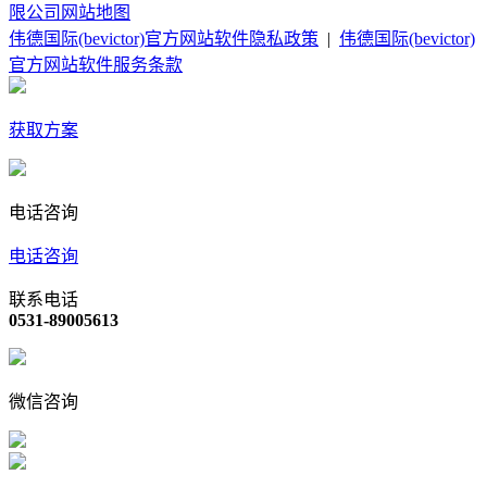
限公司
网站地图
伟德国际(bevictor)官方网站软件隐私政策
|
伟德国际(bevictor)
官方网站软件服务条款
获取方案
电话咨询
电话咨询
联系电话
0531-89005613
微信咨询