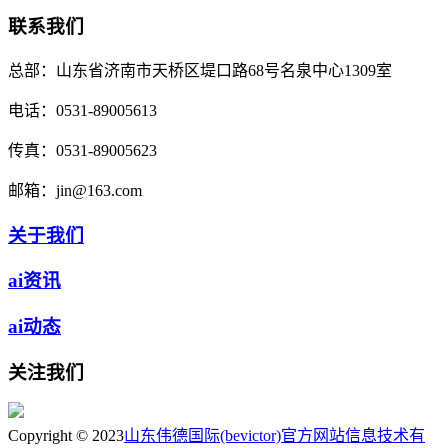
联系我们
总部：
山东省济南市天桥区堤口路68号名泉中心1309室
电话：
0531-89005613
传真：
0531-89005623
邮箱：
jin@163.com
关于我们
ai资讯
ai动态
关注我们
Copyright © 2023
山东伟德国际(bevictor)官方网站信息技术有