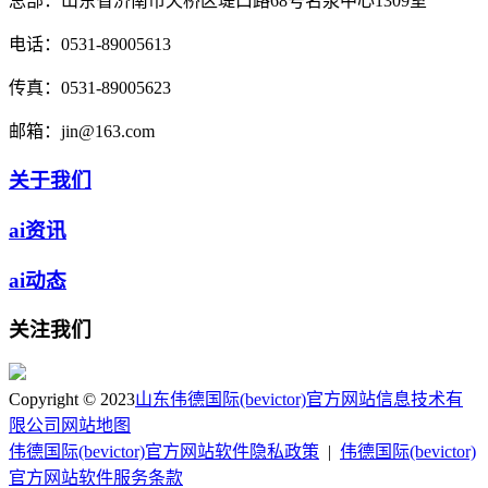
总部：
山东省济南市天桥区堤口路68号名泉中心1309室
电话：
0531-89005613
传真：
0531-89005623
邮箱：
jin@163.com
关于我们
ai资讯
ai动态
关注我们
Copyright © 2023
山东伟德国际(bevictor)官方网站信息技术有
限公司
网站地图
伟德国际(bevictor)官方网站软件隐私政策
|
伟德国际(bevictor)
官方网站软件服务条款