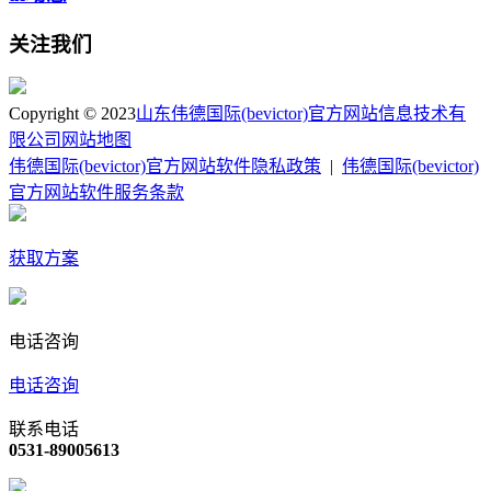
关注我们
Copyright © 2023
山东伟德国际(bevictor)官方网站信息技术有
限公司
网站地图
伟德国际(bevictor)官方网站软件隐私政策
|
伟德国际(bevictor)
官方网站软件服务条款
获取方案
电话咨询
电话咨询
联系电话
0531-89005613