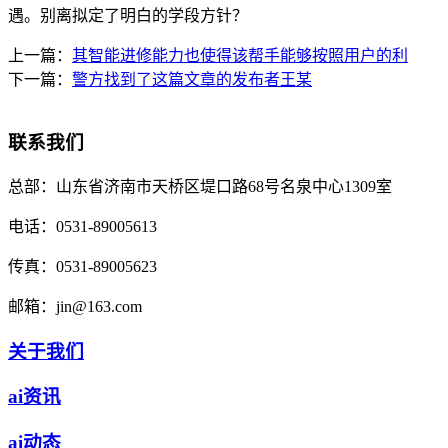
遇。别离拟定了明白的学段方针？
上一篇：
其智能进修能力也使得该帮手能够按照用户的利
下一篇：
警方找到了这篇文章的发布者王某
联系我们
总部：
山东省济南市天桥区堤口路68号名泉中心1309室
电话：
0531-89005613
传真：
0531-89005623
邮箱：
jin@163.com
关于我们
ai资讯
ai动态