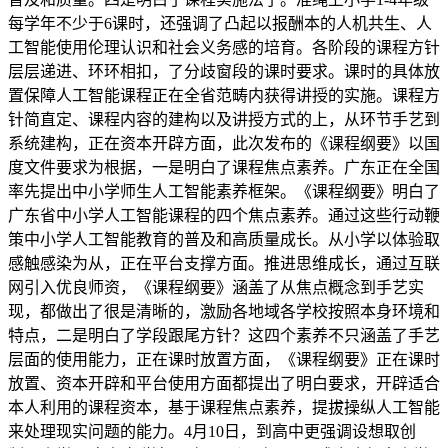
每学年不少于6课时，还强调了凸起以报酬本的人机共生、人
工智能使用伦理认识和社会义务感的培育。各阶段的课程方针
层层递进、环环相扣，了分歧窗段的课时要求。课时的具体放
置保障人工智能课程正在全省范畴内获得讲授的实施。课程方
针简直定、课程内容的建构以及讲授方式的上，从环节手艺到
系统建构，正在资本开辟方面，此次发布的《课程纲要》以国
度文件要求为根据，一是明白了课程焦点素养。广东正在全国
率先提出中小学师生人工智能素养框架。《课程纲要》明白了
广东省中小学人工智能课程的四个焦点素养。通过这些行动鞭
策中小学人工智能教育的普及和高质量成长。从小学以体验取
感触感染为从，正在平台支撑方面。推进思维成长，通过互联
网引入优良师资，《课程纲要》涵盖了从焦点概念到手艺实
现，都做出了很是清晰的，激励各地域各学校按照本身环境和
特点，二是明白了学段跟尾方针？这四个素养不只涵盖了手艺
层面的使用能力，正在课时放置方面，《课程纲要》正在课时
放置、资本开辟和平台使用方面都提出了明白要求，开辟适合
本人利用的课程资本，基于课程焦点素养，提拔操纵人工智能
来处理现实问题的能力。4月10日，到高中更强调设想取创