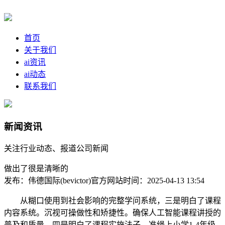
首页
关于我们
ai资讯
ai动态
联系我们
新闻资讯
关注行业动态、报道公司新闻
做出了很是清晰的
发布：伟德国际(bevictor)官方网站
时间：2025-04-13 13:54
从糊口使用到社会影响的完整学问系统，三是明白了课程
内容系统。沉视可操做性和矫捷性。确保人工智能课程讲授的
普及和质量。四是明白了课程实施法子。准绳上小学1-4年级