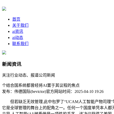
首页
关于我们
ai资讯
ai动态
联系我们
新闻资讯
关注行业动态、报道公司新闻
个结合国系统都曾经将AI置于其议程的焦点
发布：伟德国际(bevictor)官方网站
时间：2025-04-10 19:26
但若缺乏无效管理,此中包罗了“UCAM人工智能产物司理”等立
它是全球管理的舞台上的配角之一。任何一个国度单凭本人都无法
立异,人工智能(AI)被看做是一项性的手艺。该决议获得了美