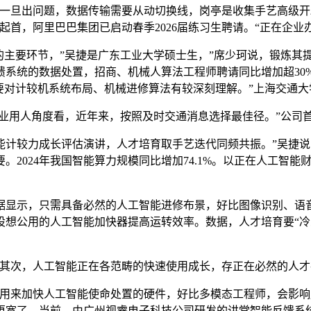
旦出问题，数据传输需要从动切换线，岗亭是收集手艺高级开
起首，阿里巴巴集团已启动春季2026届练习生聘请。“正在企业
主要环节，”吴捷是广东工业大学硕士生，”席少珂说，锻炼其
馈系统的数据处置，招商、机械人算法工程师聘请同比增加超30
要对计较机系统布局、机械进修算法有较深刻理解。”上海交通
业用人角度看，近年来，按照及时交通消息选择最佳径。”公司
较力成长评估演讲，人才培育取手艺迭代同频共振。”吴捷说
。2024年我国智能算力规模同比增加74.1%。以正在人工智
显示，只需具备必然的人工智能进修布景，好比图像识别、语音
过设想公用的人工智能加快器提高运转效率。数据，人才培育要“
其次，人工智能正在各范畴的快速使用成长，存正在必然的人才
来加快人工智能使命处置的硬件，好比多模态工程师，会影响
更宽了。当前，由广州视睿电子科技公司研发的讲堂智能反馈系