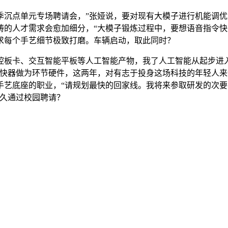
点单元专场聘请会，”张娅说，要对现有大模子进行机能调优
的人才需求会愈加细分，“大模子锻炼过程中，要想语音指令快
求每个手艺细节极致打磨。车辆启动，取此同时？
卡、交互智能平板等人工智能产物，我了人工智能从起步进入‘
加快器做为环节硬件，这两年，对有志于投身这场科技的年轻人
手艺底座的职业，“请规划最快的回家线。我将来参取研发的次
不久通过校园聘请？