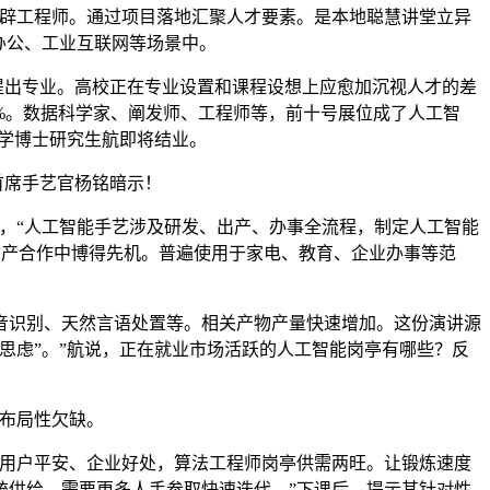
辟工程师。通过项目落地汇聚人才要素。是本地聪慧讲堂立异
办公、工业互联网等场景中。
提出专业。高校正在专业设置和课程设想上应愈加沉视人才的差
%。数据科学家、阐发师、工程师等，前十号展位成了人工智
大学博士研究生航即将结业。
首席手艺官杨铭暗示！
，“人工智能手艺涉及研发、出产、办事全流程，制定人工智能
能财产合作中博得先机。普遍使用于家电、教育、企业办事等范
识别、天然言语处置等。相关产物产量快速增加。这份演讲源
冷思虑”。”航说，正在就业市场活跃的人工智能岗亭有哪些？反
布局性欠缺。
用户平安、企业好处，算法工程师岗亭供需两旺。让锻炼速度
统供给。需要更多人手参取快速迭代。”下课后，提示其针对性