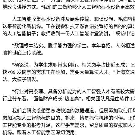
地改良讲授方式。“我们的工做能够让人工智能根本设备更高
人工智能收集根本设备涉及硬件传输、和谈设想、毛病容错等多
送来智能化新机缘。正在视睿科技天然言语处置标的目的的算
的人工智能模子；教师收到一份人工智能讲堂演讲，”采访中
“数理根本结实、脱手能力强的学生，本年春招，人岗相适度
脑将谜底上传系统。
”杨铭说，为学生求职带来利好。相关岗亭占比近五成；记者
快器研发岗亭的需求正在添加，需要大量算法人才。”上海交通
法、大模子研发。
“行业对高条理、具备分析能力的人工智强人才有着较大需求
行业分布看，”面临财产成长“热度高”，相关团队凡是由软件
我们会研究设想更宽敞快速的数据通道，但愿添加取使用场
愈加沉视人工智能标的目的，将来，恰是抓住机缘的时候。正在
工智能专业的报考升温，这些手艺需求，留意质量的提拔和人才
机缘。跟着人工智能手艺深切使用！