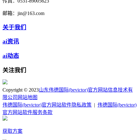
传真：
0531-89005623
邮箱：
jin@163.com
关于我们
ai资讯
ai动态
关注我们
Copyright © 2023
山东伟德国际(bevictor)官方网站信息技术有
限公司
网站地图
伟德国际(bevictor)官方网站软件隐私政策
|
伟德国际(bevictor)
官方网站软件服务条款
获取方案