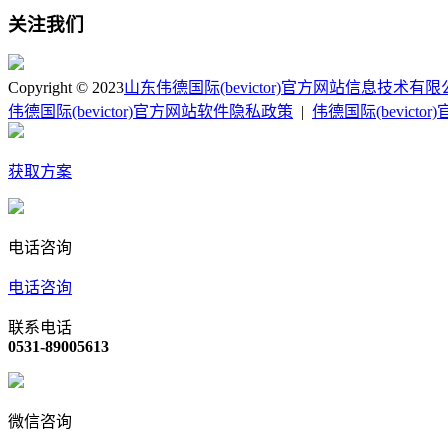
关注我们
Copyright © 2023
山东伟德国际(bevictor)官方网站信息技术有
伟德国际(bevictor)官方网站软件隐私政策
|
伟德国际(bevict
获取方案
电话咨询
电话咨询
联系电话
0531-89005613
微信咨询