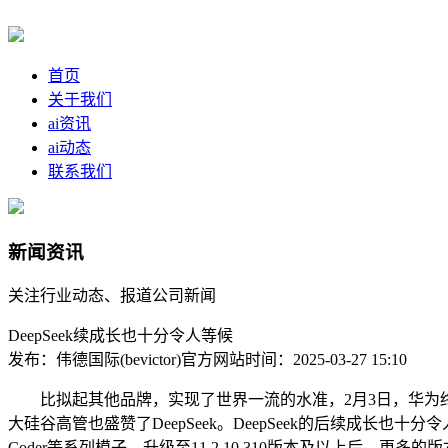
首页
关于我们
ai资讯
ai动态
联系我们
新闻资讯
关注行业动态、报道公司新闻
DeepSeek续成长也十分令人等候
发布：伟德国际(bevictor)官方网站
时间：2025-03-27 15:10
比拟起其他品牌，实现了世界一流的水准，2月3日，华为终端B
大硅谷高管也盛赞了DeepSeek。DeepSeek的后续成长也
Coder等系列模子，升级至11.2.10.310版本及以上后。更多的