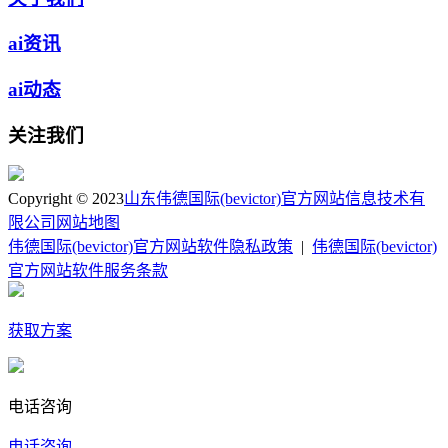
ai资讯
ai动态
关注我们
Copyright © 2023
山东伟德国际(bevictor)官方网站信息技术有
限公司
网站地图
伟德国际(bevictor)官方网站软件隐私政策
|
伟德国际(bevictor)
官方网站软件服务条款
获取方案
电话咨询
电话咨询